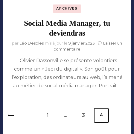
ARCHIVES
Social Media Manager, tu
deviendras
par
Léo Desbles
mis à jour le
9 janvier 2023
Laisser un
sur
commentaire
Social
Olivier Dassonville se présente volontiers
Media
Manager,
comme un « Jedi du digital ». Son goût pour
tu
l’exploration, des ordinateurs au web, l’a mené
deviendras
au métier de social média manager. Portrait …
Pagination
Page
1
…
Page
3
Page
4
des
publications