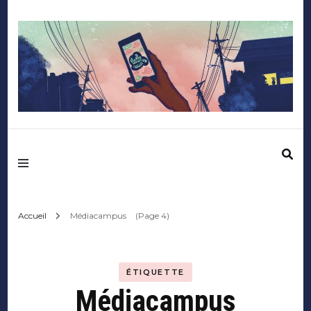
Mediafactory – Le
blog des étudiants
d'Audencia
Accueil
Médiacampus
(Page 4)
SciencesCom
ÉTIQUETTE
Médiacampus