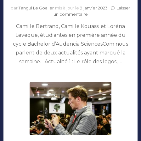
par
Tangui Le Goaller
mis à jour le
9 janvier 2023
Laisser
sur
un commentaire
Press
Camille Bertrand, Camille Kouassi et Loréna
ta
com
Leveque, étudiantes en première année du
:
cycle Bachelor d’Audencia SciencesCom nous
L’info
bien
parlent de deux actualités ayant marqué la
pressée
semaine. Actualité 1 : Le rôle des logos, …
#4