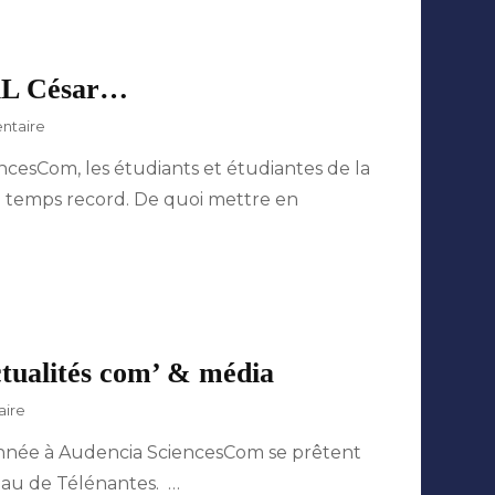
énergie
JuL César…
sur
ntaire
Intégration,
ncesCom, les étudiants et étudiantes de la
Event
manager,
n temps record. De quoi mettre en
fake
news
et
JuL
César…
ctualités com’ & média
sur
aire
Studio
 année à Audencia SciencesCom se prêtent
Audencia
2023
teau de Télénantes. …