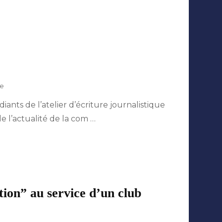
:
revivez
six
mois
d’actualités
com’
&
média
sur
re
Qui
iants de l’atelier d’écriture journalistique
sont
les
de l’actualité de la com …
plumes
de
Mediafactory
?
tion” au service d’un club