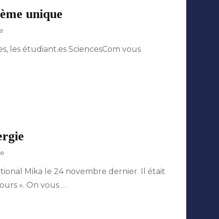
stème unique
sur
e
Île
les, les étudiant.es SciencesCom vous
de
Nantes
:
voyage
au
coeur
d’un
écosystème
unique
ergie
sur
re
Mika
ational Mika le 24 novembre dernier. Il était
au
Médiacampus,
ours ». On vous …
entre
émotion
et