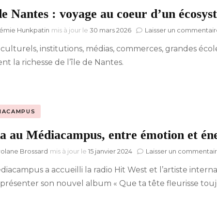
 de Nantes : voyage au coeur d’un écosy
Hyblab
émie Hunkpatin
mis à jour le
30 mars 2026
Laisser un commentair
 culturels, institutions, médias, commerces, grandes éco
Hermine social media
nt la richesse de l’île de Nantes.
IACAMPUS
a au Médiacampus, entre émotion et én
rolane Brossard
mis à jour le
15 janvier 2024
Laisser un commentai
iacampus a accueilli la radio Hit West et l’artiste intern
présenter son nouvel album « Que ta tête fleurisse touj