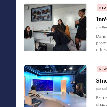
NEW
Int
par
Pie
Dans 
promo
effer
NEW
Stud
par
So
Entre
chaqu