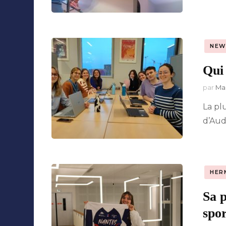
NEW
Qui
par
Mar
La plu
d’Aud
HER
Sa p
spor