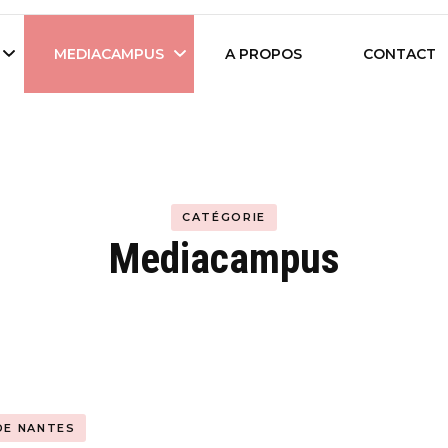
es étudiants d'Audencia Science
MEDIACAMPUS
A PROPOS
CONTACT
Île de Nantes
Isegoria
L’IA dans tous ses
CATÉGORIE
News du Campus
états
Mediacampus
Entreprises du
Com’Inside
Mediacampus
 DE NANTES