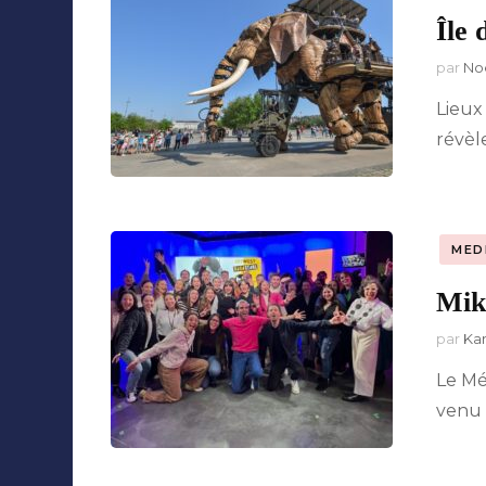
Île
Collaborations
par
No
Lieux
révèle
MED
Mik
par
Ka
Le Méd
venu 