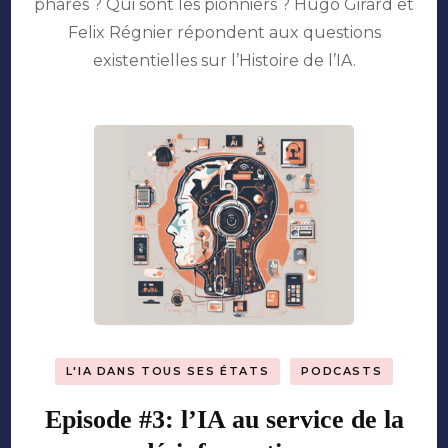
phares ? Qui sont les pionniers ? Hugo Girard et
grande
Felix Régnier répondent aux questions
Histoire
de
existentielles sur l’Histoire de l’IA.
l’IA
L'IA DANS TOUS SES ÉTATS
PODCASTS
Episode #3: l’IA au service de la