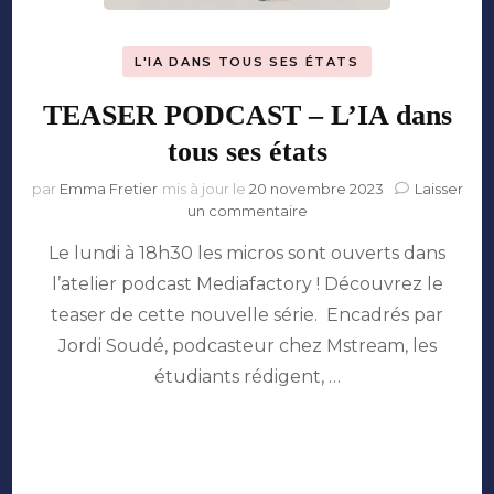
L'IA DANS TOUS SES ÉTATS
TEASER PODCAST – L’IA dans
tous ses états
par
Emma Fretier
mis à jour le
20 novembre 2023
Laisser
sur
un commentaire
TEASER
Le lundi à 18h30 les micros sont ouverts dans
PODCAST
–
l’atelier podcast Mediafactory ! Découvrez le
L’IA
teaser de cette nouvelle série. Encadrés par
dans
tous
Jordi Soudé, podcasteur chez Mstream, les
ses
étudiants rédigent, …
états