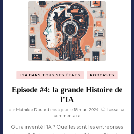
L'IA DANS TOUS SES ÉTATS
PODCASTS
Episode #4: la grande Histoire de
l’IA
par
Mathilde Douard
mis à jour le
18 mars 2024
Laisser un
sur
commentaire
Episode
Qui a inventé l’IA ? Quelles sont les entreprises
#4:
la