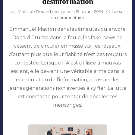
désinformation
par
Mathilde Douard
mis à jour le
19 février 2024
Laisser
sur
un commentaire
Episode
Emmanuel Macron dans les émeutes ou encore
#3:
l’IA
Donald Trump dans la foule, les fake news ne
au
cessent de circuler en masse sur les réseaux,
service
de
d’autant plus que leur fiabilité n’est pas toujours
la
contestée. Lorsque l’IA est utilisée à mauvais
désinformation
escient, elle devient une véritable arme dans la
manipulation de l’information, poussant les
jeunes générations non averties à s’y fier. La lutte
est constante pour tenter de déceler ces
mensonges.