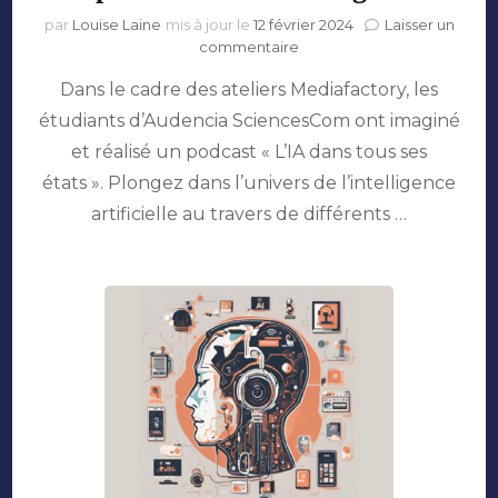
par
Louise Laine
mis à jour le
12 février 2024
Laisser un
sur
commentaire
Episode
Dans le cadre des ateliers Mediafactory, les
#1
:
étudiants d’Audencia SciencesCom ont imaginé
l’IA
et réalisé un podcast « L’IA dans tous ses
et
le
états ». Plongez dans l’univers de l’intelligence
genre
artificielle au travers de différents …