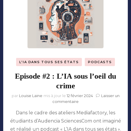
L'IA DANS TOUS SES ÉTATS
PODCASTS
Episode #2 : L’IA sous l’oeil du
crime
par
Louise Laine
mis à jour le
12 février 2024
Laisser un
sur
commentaire
Episode
Dans le cadre des ateliers Mediafactory, les
#2
:
étudiants d’Audencia SciencesCom ont imaginé
L’IA
et réalisé un podcast « L’IA dans tous ses états ».
sous