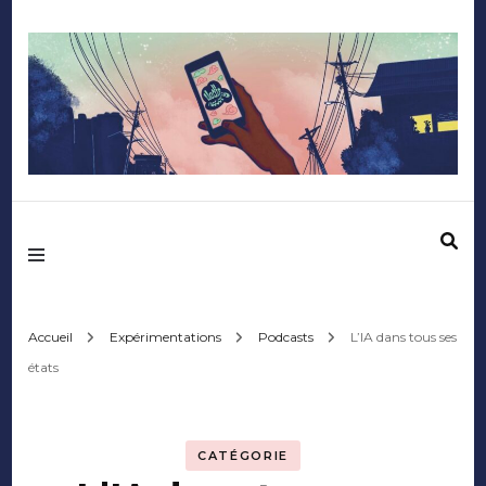
Mediafactory – Le
blog des étudiants
d'Audencia
Accueil
Expérimentations
Podcasts
L’IA dans tous ses
états
SciencesCom
CATÉGORIE