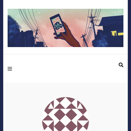
Mediafactory – Le
blog des étudiants
d'Audencia
SciencesCom