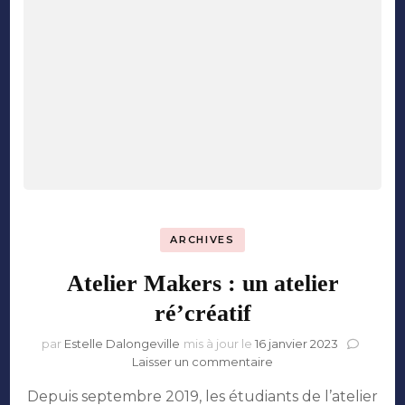
ARCHIVES
Atelier Makers : un atelier
ré’créatif
par
Estelle Dalongeville
mis à jour le
16 janvier 2023
sur
Laisser un commentaire
Atelier
Depuis septembre 2019, les étudiants de l’atelier
Makers