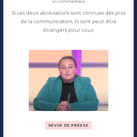
sur
un commentaire
B2C,
Si ces deux abréviations sont connues des pros
B2B,
késako
de la communication, ils sont peut-être
?
étrangers pour vous.
REVUE DE PRESSE