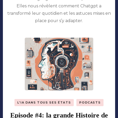
de
Elles nous révèlent comment Chatgpt a
classe
transformé leur quotidien et les astuces mises en
:
menace
place pour s’y adapter.
ou
opportunités
?
L'IA DANS TOUS SES ÉTATS
PODCASTS
Episode #4: la grande Histoire de