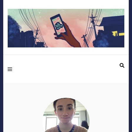
Mediafactory – Le
blog des étudiants
d'Audencia
SciencesCom