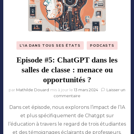
L'IA DANS TOUS SES ÉTATS
PODCASTS
Episode #5: ChatGPT dans les
salles de classe : menace ou
opportunités ?
par
Mathilde Douard
mis à jour le
13 mars 2024
Laisser un
sur
commentaire
Episode
Dans cet épisode, nous explorons l’impact de l’IA
#5:
ChatGPT
et plus spécifiquement de Chatgpt sur
dans
l’éducation à travers le regard de trois étudiantes
les
salles
et des témoignages éclairants de professeurs.