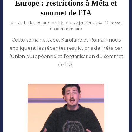
Europe : restrictions à Méta et
sommet de l’IA
par
Mathilde Douard
mis à jour le
26 janvier 2024
Laisser
sur
un commentaire
Europe
Cette semaine, Jade, Karolane et Romain nous
:
restrictions
expliquent les récentes restrictions de Méta par
à
l’Union européenne et l’organisation du sommet
Méta
et
de l’IA.
sommet
de
l’IA