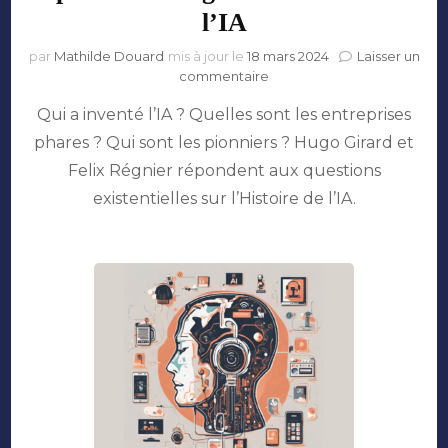
l’IA
par
Mathilde Douard
mis à jour le
18 mars 2024
Laisser un
sur
commentaire
Episode
Qui a inventé l’IA ? Quelles sont les entreprises
#4:
la
phares ? Qui sont les pionniers ? Hugo Girard et
grande
Felix Régnier répondent aux questions
Histoire
de
existentielles sur l’Histoire de l’IA.
l’IA