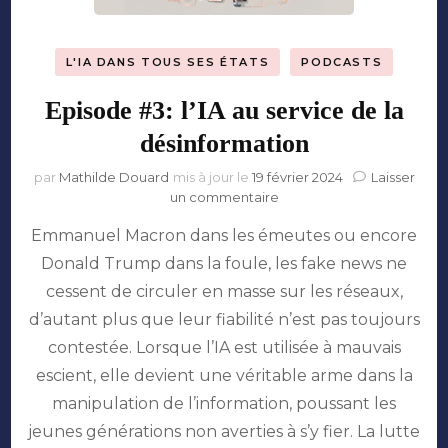
L'IA DANS TOUS SES ÉTATS
PODCASTS
Episode #3: l’IA au service de la
désinformation
par
Mathilde Douard
mis à jour le
19 février 2024
Laisser
sur
un commentaire
Episode
Emmanuel Macron dans les émeutes ou encore
#3:
l’IA
Donald Trump dans la foule, les fake news ne
au
cessent de circuler en masse sur les réseaux,
service
de
d’autant plus que leur fiabilité n’est pas toujours
la
contestée. Lorsque l’IA est utilisée à mauvais
désinformation
escient, elle devient une véritable arme dans la
manipulation de l’information, poussant les
jeunes générations non averties à s’y fier. La lutte