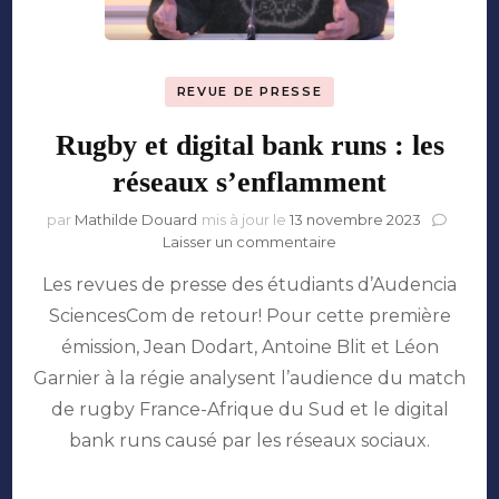
REVUE DE PRESSE
Rugby et digital bank runs : les
réseaux s’enflamment
par
Mathilde Douard
mis à jour le
13 novembre 2023
sur
Laisser un commentaire
Rugby
Les revues de presse des étudiants d’Audencia
et
digital
SciencesCom de retour! Pour cette première
bank
émission, Jean Dodart, Antoine Blit et Léon
runs
:
Garnier à la régie analysent l’audience du match
les
de rugby France-Afrique du Sud et le digital
réseaux
bank runs causé par les réseaux sociaux.
s’enflamment