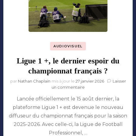
AUDIOVISUEL
Ligue 1 +, le dernier espoir du
championnat français ?
par
Nathan Chaplain
mis à jour le
27 janvier 2026
Laisser
sur
un commentaire
Ligue
Lancée officiellement le 15 août dernier, la
1
+,
plateforme Ligue 1 + est devenue le nouveau
le
diffuseur du championnat français pour la saison
dernier
espoir
2025-2026. Avec celle-ci, la Ligue de Football
du
Professionnel, …
championnat