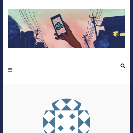
Mediafactory – Le
blog des étudiants
d'Audencia
SciencesCom