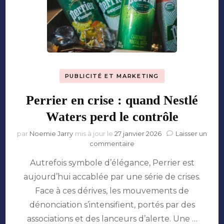
PUBLICITÉ ET MARKETING
Perrier en crise : quand Nestlé
Waters perd le contrôle
par
Noemie Jarry
mis à jour le
27 janvier 2026
Laisser un
sur
commentaire
Perrier
Autrefois symbole d’élégance, Perrier est
en
crise
aujourd’hui accablée par une série de crises.
:
Face à ces dérives, les mouvements de
quand
Nestlé
dénonciation s’intensifient, portés par des
Waters
associations et des lanceurs d’alerte. Une …
perd