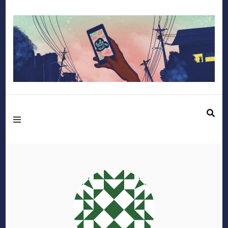
Mediafactory – Le
blog des étudiants
d'Audencia
SciencesCom