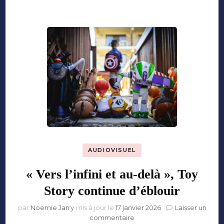
le
contrôle
AUDIOVISUEL
« Vers l’infini et au-delà », Toy
Story continue d’éblouir
par
Noemie Jarry
mis à jour le
17 janvier 2026
Laisser un
sur
commentaire