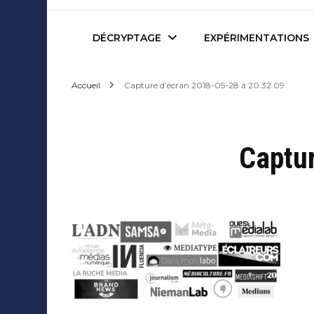
Mediafactory – Le blog d
DÉCRYPTAGE
EXPÉRIMENTATIONS
Accueil
Capture d’écran 2018-05-28 à 20.32.09
Publicité et Marketing
Revues de presse
Journalisme et Médias
Podcasts
Captu
Réseaux Sociaux
Blogs
Audiovisuel
Webserie
Evènementiel
WebDoc
Edition et Littérature
Com’quiz
Jeux Vidéo
Créativité