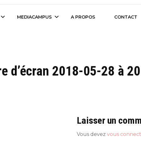
es étudiants d'Audencia Science
MEDIACAMPUS
A PROPOS
CONTACT
Île de Nantes
Isegoria
re d’écran 2018-05-28 à 20
L’IA dans tous ses
News du Campus
états
Entreprises du
Com’Inside
Mediacampus
Laisser un comm
Vous devez
vous connect