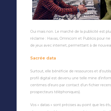
Oui mais non. Le marché de la publicité est pl
réclame : Havas, Omnicom et Publicis pour ne ci
de jeux avec internet, permettant à de nouvea
Sacrée data
Surtout, elle bénéficie de ressources et d’outi
profil digital est devenu une telle mine d’inf
centimes d’euro par contact d’un fichier recen
prospecteurs téléphoniques).
Vos « datas » sont précises au point que les ét