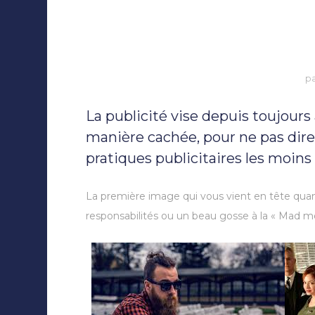
Collaborations
p
La publicité vise depuis toujours 
manière cachée, pour ne pas dir
pratiques publicitaires les moins
La première image qui vous vient en tête quand 
responsabilités ou un beau gosse à la « Mad m