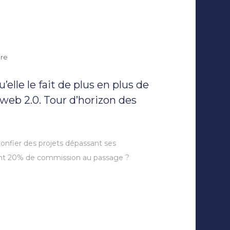
sur
ire
Bienvenue
dans
elle le fait de plus en plus de
la
pub
web 2.0. Tour d’horizon des
2.0
confier des projets dépassant ses
chant 20% de commission au passage ?