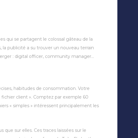
s qui se partagent le colossal gâteau de la
 la publicité a su trouver un nouveau terrain
erger : digital officer, community manager…
 précises, habitudes de consommation. Votre
 fichier client ». Comptez par exemple 60
iers « simples » intéressent principalement les
que sur elles. Ces traces laissées sur le