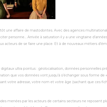
utôt une affaire de mastodontes. Avec des agences multinationale
ter personne… Arrivée à saturation il y a une vingtaine d’années,
ux acteurs de se faire une place. Et à de nouveaux métiers d’ém
ls digitaux ultra pointus : géolocalisation, données personnelles
ormation que vos données vont jusqu’à s’échanger sous forme de «
sant votre adresse, votre nom et votre âge (sachant que ces fich
udes menées par les acteurs de certains secteurs ne reposent plus 