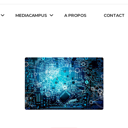
es étudiants d'Audencia Science
MEDIACAMPUS
A PROPOS
CONTACT
Île de Nantes
Isegoria
L’IA dans tous ses
News du Campus
états
Entreprises du
Com’Inside
Mediacampus