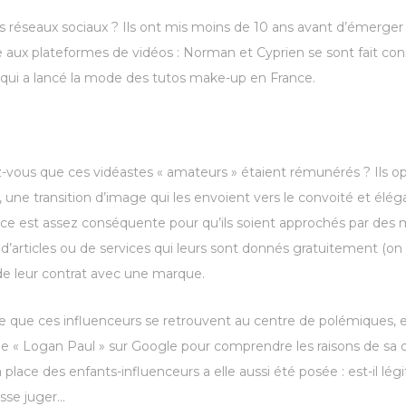
les réseaux sociaux ? Ils ont mis moins de 10 ans avant d’émerge
e aux plateformes de vidéos : Norman et Cyprien se sont fait con
 qui a lancé la mode des tutos make-up en France.
z-vous que ces vidéastes « amateurs » étaient rémunérés ? Ils o
, une transition d’image qui les envoient vers le convoité et élég
ce est assez conséquente pour qu’ils soient approchés par des ma
’articles ou de services qui leurs sont donnés gratuitement (on 
de leur contrat avec une marque.
rive que ces influenceurs se retrouvent au centre de polémiques,
e « Logan Paul » sur Google pour comprendre les raisons de sa 
a place des enfants-influenceurs a elle aussi été posée : est-il lég
isse juger…