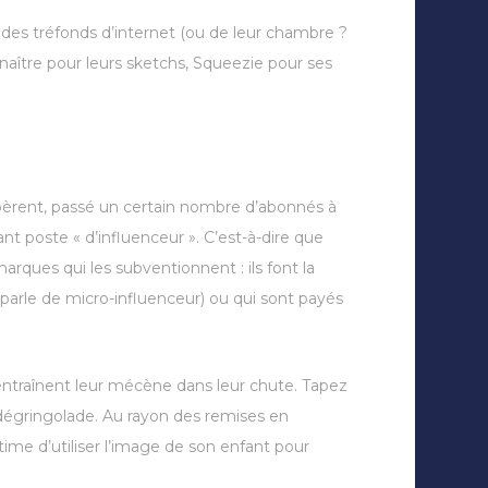
r des tréfonds d’internet (ou de leur chambre ?
naître pour leurs sketchs, Squeezie pour ses
pèrent, passé un certain nombre d’abonnés à
ant poste « d’influenceur ». C’est-à-dire que
rques qui les subventionnent : ils font la
parle de micro-influenceur) ou qui sont payés
 entraînent leur mécène dans leur chute. Tapez
dégringolade. Au rayon des remises en
itime d’utiliser l’image de son enfant pour