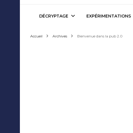
Mediafactory – Le blog d
DÉCRYPTAGE
EXPÉRIMENTATIONS
Accueil
Archives
Bienvenue dans la pub 2.0
Publicité et Marketing
Revues de presse
Journalisme et Médias
Podcasts
Réseaux Sociaux
Blogs
Audiovisuel
Webserie
Evènementiel
WebDoc
Edition et Littérature
Com’quiz
Jeux Vidéo
Créativité