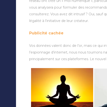
réseau ont créé un « moi numérique », particuli
vous analysera pour formuler des recommandati
consulterez. Vous avez dit intrusif ? Oui, sauf 
légalité à l’initiative de leur créateur.
Publicité cachée
Vos données valent donc de l’or, mais ce qui i
l’espionnage d’internet, nous nous tournons na
principalement sur ces plateformes. Le nouvel 