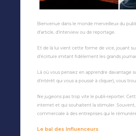
Bienvenue dans le monde merveilleux du publi-
d’article, d’interview ou de reportage.
Et de là lui vient cette forme de vice, jouant su
d’écriture imitant fidèlement les grands journa
Là où vous pensiez en apprendre davantage su
d’intérêt qui vous a poussé à cliquer), vous 
Ne jugeons pas trop vite le publi-reporter. Cet
internet et qui souhaitent la stimuler. Souvent,
commerciale à des entreprises qui le rémunère.
Le bal des influenceurs