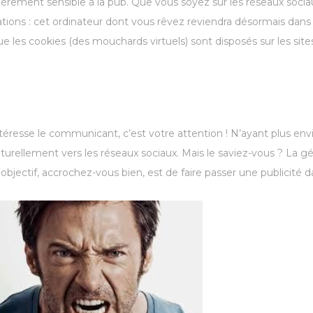
èrement sensible à la pub. Que vous soyez sur les réseaux sociaux 
ons : cet ordinateur dont vous rêvez reviendra désormais dans 
que les cookies (des mouchards virtuels) sont disposés sur les sit
ntéresse le communicant, c’est votre attention !
N’ayant plus envi
turellement vers les réseaux sociaux. Mais le saviez-vous ? La g
objectif, accrochez-vous bien, est de faire passer une publicité