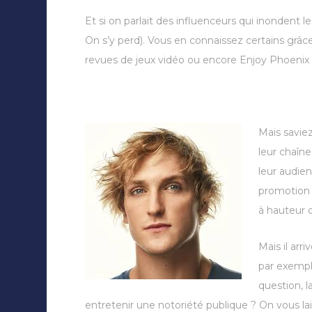
Et si on parlait des influenceurs qui inondent 
On s’y perd). Vous en connaissez certains grâc
revues de jeux vidéo ou encore Enjoy Phoenix
Mais savie
leur chaîne
leur audien
promotion d
à hauteur 
Mais il ar
par exempl
question, l
entretenir une notoriété publique ? On vous la