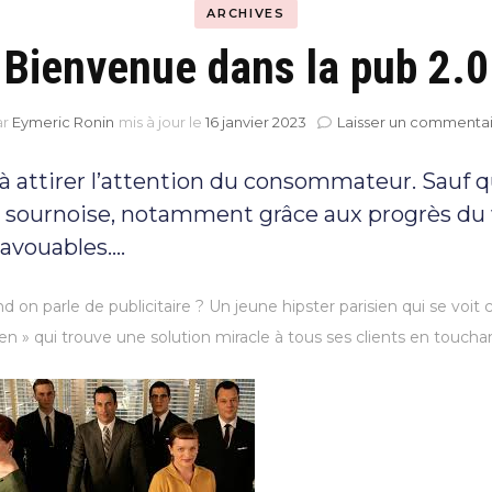
ARCHIVES
Bienvenue dans la pub 2.0
Hyblab
Hermine social media
ar
Eymeric Ronin
mis à jour le
16 janvier 2023
Laisser un commenta
à attirer l’attention du consommateur. Sauf qu’
e sournoise, notamment grâce aux progrès du 
 avouables….
on parle de publicitaire ? Un jeune hipster parisien qui se voit 
en » qui trouve une solution miracle à tous ses clients en tou