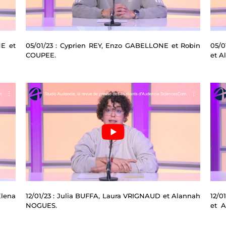
NE et
05/01/23 : Cyprien REY, Enzo GABELLONE et Robin
05/0
COUPEE.
et A
Elena
12/01/23 : Julia BUFFA, Laura VRIGNAUD et Alannah
12/0
NOGUES.
et 