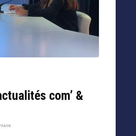
actualités com’ &
taire