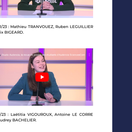
1/23 : Mathieu TRANVOUEZ, Ruben LEGUILLIER
lix BIGEARD.
1/23 : Laëtitia VIGOUROUX, Antoine LE CORRE
Audrey BACHELIER.