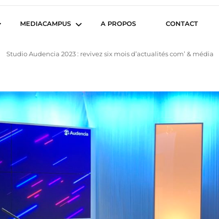
iencesCom
MEDIACAMPUS
A PROPOS
CONTACT
Studio Audencia 2023 : revivez six mois d’actualités com’ & média
Île de Nantes
Isegoria
L’IA dans tous ses états
News du Campus
Com’Inside
Entreprises du
Mediacampus