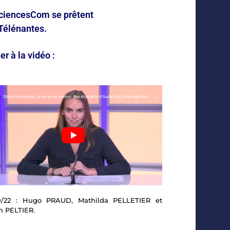
 SciencesCom se prêtent
 Télénantes.
r à la vidéo :
10/22 : Hugo PRAUD, Mathilda PELLETIER et
h PELTIER.