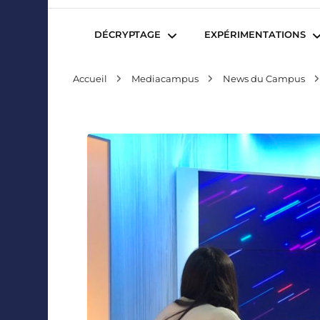
Mediafactory – Le blog des étudiants d'Audencia Sc
DÉCRYPTAGE
EXPÉRIMENTATIONS
Accueil
Mediacampus
News du Campus
Publicité et Marketing
Revues de presse
Journalisme et Médias
Podcasts
Réseaux Sociaux
Blogs
Audiovisuel
Webserie
Evènementiel
WebDoc
Edition et Littérature
Com’quiz
Jeux Vidéo
Créativité
Collaborations