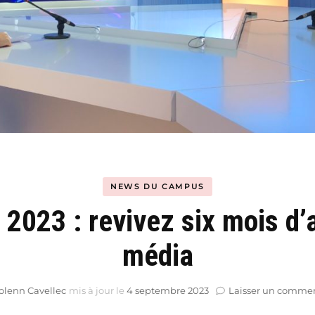
Hyblab
Hermine social media
NEWS DU CAMPUS
2023 : revivez six mois d’
média
olenn Cavellec
mis à jour le
4 septembre 2023
Laisser un commen