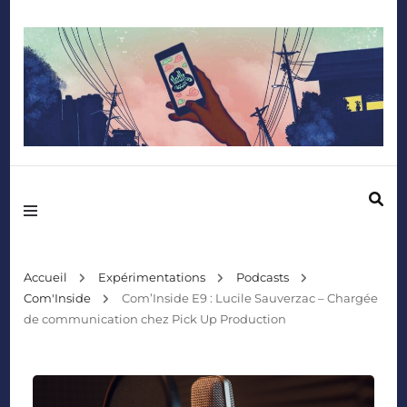
Mediafactory – Le blog des étudiants d'Audencia SciencesCom
Accueil
Expérimentations
Podcasts
Com'Inside
Com’Inside E9 : Lucile Sauverzac – Chargée
de communication chez Pick Up Production