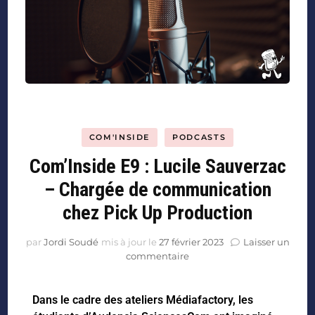
COM'INSIDE
PODCASTS
Com’Inside E9 : Lucile Sauverzac
– Chargée de communication
chez Pick Up Production
par
Jordi Soudé
mis à jour le
27 février 2023
Laisser un
commentaire
Dans le cadre des ateliers Médiafactory, les