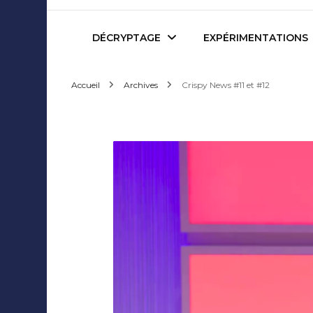
Mediafactory – Le blog d
DÉCRYPTAGE
EXPÉRIMENTATIONS
Accueil
Archives
Crispy News #11 et #12
Publicité et Marketing
Revues de presse
Journalisme et Médias
Podcasts
Réseaux Sociaux
Blogs
Audiovisuel
Webserie
Evènementiel
WebDoc
Edition et Littérature
Com’quiz
Jeux Vidéo
Créativité