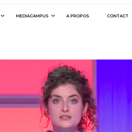
es étudiants d'Audencia Science
MEDIACAMPUS
A PROPOS
CONTACT
Île de Nantes
Isegoria
L’IA dans tous ses
News du Campus
états
Entreprises du
Com’Inside
Mediacampus