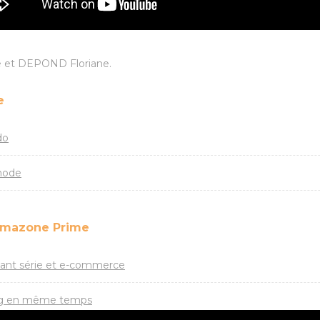
e et DEPOND Floriane.
e
do
 mode
’Amazone Prime
lant série et e-commerce
ing en même temps