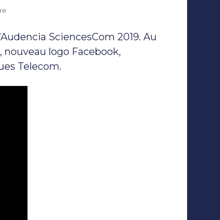
sur
re
Crispy
News
d’Audencia SciencesCom 2019. Au
#11
et
, nouveau logo Facebook,
#12
ues Telecom.