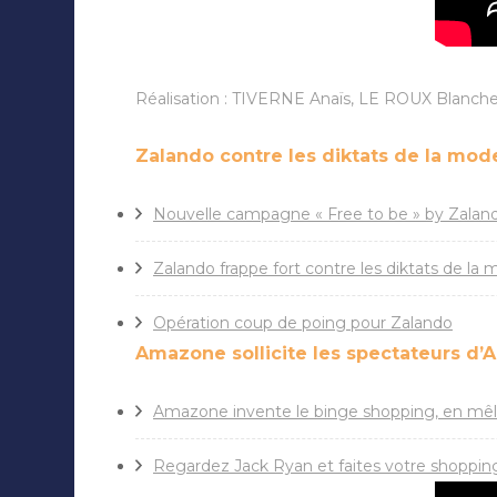
Réalisation : TIVERNE Anaïs, LE ROUX Blanch
Zalando contre les diktats de la mod
Nouvelle campagne « Free to be » by Zalan
Zalando frappe fort contre les diktats de la
Opération coup de poing pour Zalando
Amazone sollicite les spectateurs d
Amazone invente le binge shopping, en mê
Regardez Jack Ryan et faites votre shopp