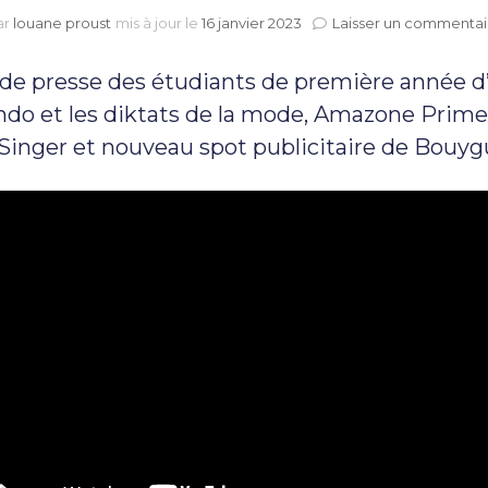
ar
louane proust
mis à jour le
16 janvier 2023
Laisser un commentai
 de presse des étudiants de première année 
do et les diktats de la mode, Amazone Prime
nger et nouveau spot publicitaire de Bouyg