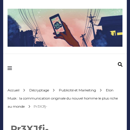
Mediafactory – Le
blog des étudiants
d'Audencia
Accueil
Décryptage
Publicité et Marketing
Elon
Musk : la communication originale du nouvel homme le plus riche
SciencesCom
au monde
Pr3XJfj-
Pr3XJfj-