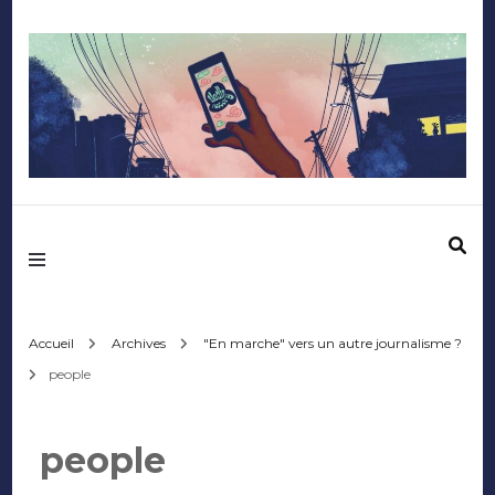
Mediafactory – Le
blog des étudiants
d'Audencia
Accueil
Archives
"En marche" vers un autre journalisme ?
people
SciencesCom
people