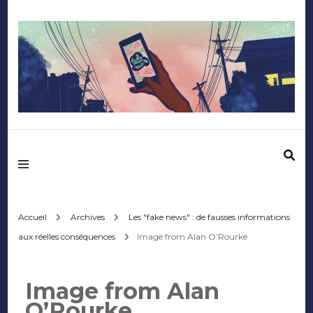
Mediafactory – Le
blog des étudiants
d'Audencia
Accueil
Archives
Les "fake news" : de fausses informations
aux réelles conséquences
Image from Alan O’Rourke
SciencesCom
Image from Alan
O’Rourke