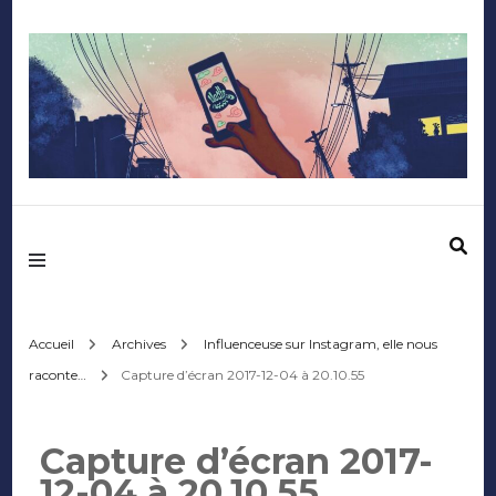
Mediafactory – Le
blog des étudiants
d'Audencia
Accueil
Archives
Influenceuse sur Instagram, elle nous
raconte…
Capture d’écran 2017-12-04 à 20.10.55
SciencesCom
Capture d’écran 2017-
12-04 à 20.10.55