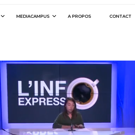
es étudiants d'Audencia Science
MEDIACAMPUS
A PROPOS
CONTACT
Île de Nantes
Isegoria
L’IA dans tous ses
News du Campus
états
Entreprises du
Com’Inside
Mediacampus