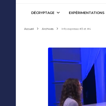
Mediafactory – Le blog d
DÉCRYPTAGE
EXPÉRIMENTATIONS
Accueil
Archives
Info expresso #3 et #4
Publicité et Marketing
Revues de presse
Journalisme et Médias
Podcasts
Réseaux Sociaux
Blogs
Audiovisuel
Webserie
Evènementiel
WebDoc
Edition et Littérature
Com’quiz
Jeux Vidéo
Créativité