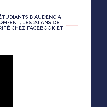
sur
e
Info
expresso
ÉTUDIANTS D’AUDENCIA
#3
M-ENT, LES 20 ANS DE
et
RITÉ CHEZ FACEBOOK ET
#4