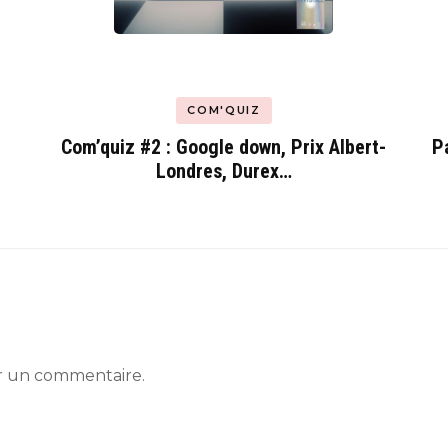
d
COM'QUIZ
P
Com’quiz #2 : Google down, Prix Albert-
Londres, Durex…
r un commentaire.