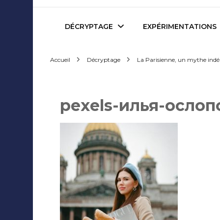
Mediafactory – Le blog d
DÉCRYPTAGE
EXPÉRIMENTATIONS
Accueil
Décryptage
La Parisienne, un mythe indé
Publicité et Marketing
Revues de presse
Journalisme et Médias
Podcasts
pexels-илья-ослоп
Réseaux Sociaux
Blogs
Audiovisuel
Webserie
Evènementiel
WebDoc
Edition et Littérature
Com’quiz
Jeux Vidéo
Créativité