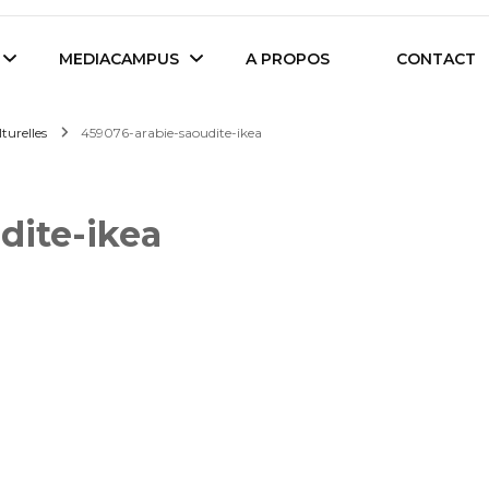
es étudiants d'Audencia Science
MEDIACAMPUS
A PROPOS
CONTACT
lturelles
459076-arabie-saoudite-ikea
Île de Nantes
Isegoria
dite-ikea
L’IA dans tous ses
News du Campus
états
Entreprises du
Com’Inside
Mediacampus