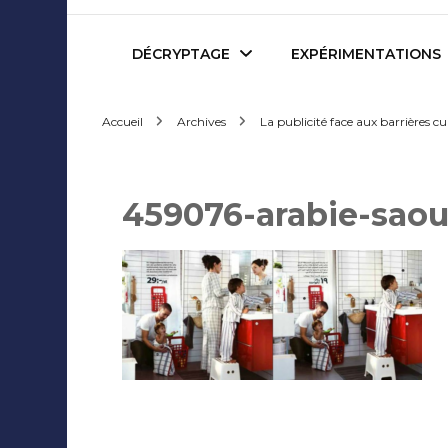
Mediafactory – Le blog d
DÉCRYPTAGE
EXPÉRIMENTATIONS
Accueil
Archives
La publicité face aux barrières cu
Publicité et Marketing
Revues de presse
Journalisme et Médias
Podcasts
459076-arabie-saou
Réseaux Sociaux
Blogs
Audiovisuel
Webserie
Evènementiel
WebDoc
Edition et Littérature
Com’quiz
Jeux Vidéo
Créativité