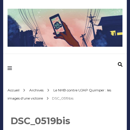
Mediafactory – Le
blog des étudiants
d'Audencia
Accueil
Archives
Le NHB contre UJAP Quimper : les
images d'une victoire
DSC_0519bis
SciencesCom
DSC_0519bis