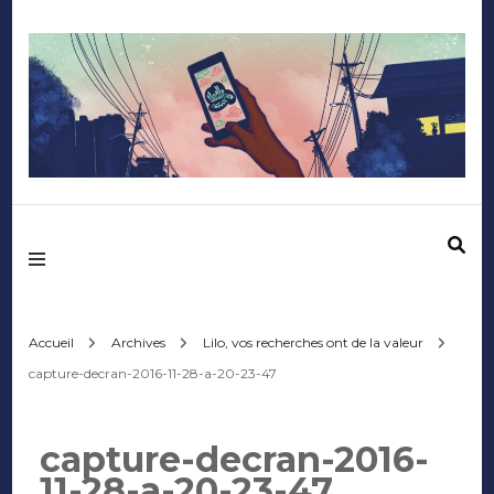
Mediafactory – Le
blog des étudiants
d'Audencia
Accueil
Archives
Lilo, vos recherches ont de la valeur
capture-decran-2016-11-28-a-20-23-47
SciencesCom
capture-decran-2016-
11-28-a-20-23-47