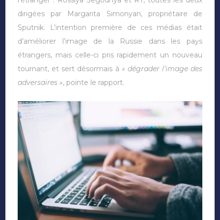
dirigées par Margarita Simonyan, propriétaire de
Sputnik. L’intention première de ces médias était
d’améliorer l’image de la Russie dans les pays
étrangers, mais celle-ci pris rapidement un nouveau
tournant, et sert désormais à
« dégrader l’image des
adversaires »
, pointe le rapport.