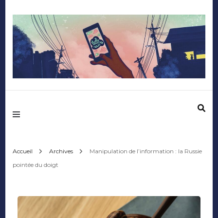
Mediafactory – Le
blog des étudiants
d'Audencia
Accueil
Archives
Manipulation de l’information : la Russie
pointée du doigt
SciencesCom