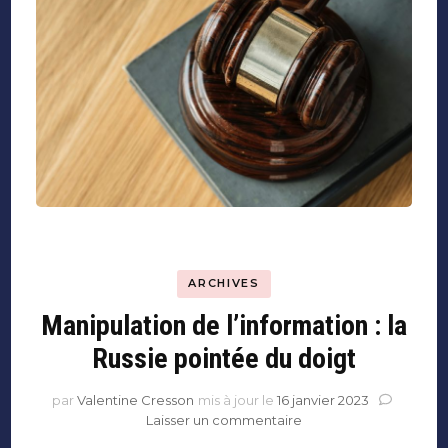
ARCHIVES
Manipulation de l’information : la
Russie pointée du doigt
par
Valentine Cresson
mis à jour le
16 janvier 2023
sur
Laisser un commentaire
Manipulation