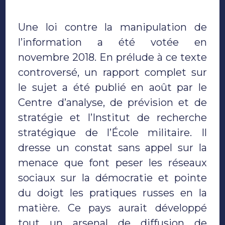
de
l’information
Une loi contre la manipulation de
:
la
l’information a été votée en
Russie
novembre 2018. En prélude à ce texte
pointée
du
controversé, un rapport complet sur
doigt
le sujet a été publié en août par le
Centre d’analyse, de prévision et de
stratégie et l’Institut de recherche
stratégique de l’École militaire.
Il
dresse un constat sans appel sur la
menace que font peser les réseaux
sociaux sur la démocratie et pointe
du doigt les pratiques russes en la
matière. Ce pays aurait développé
tout un arsenal de diffusion de