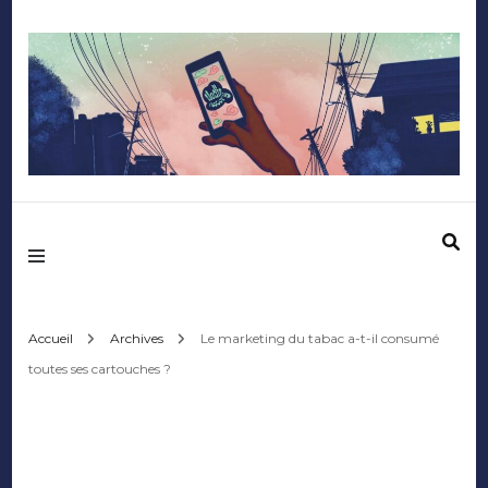
Mediafactory – Le
blog des étudiants
d'Audencia
Accueil
Archives
Le marketing du tabac a-t-il consumé
toutes ses cartouches ?
SciencesCom