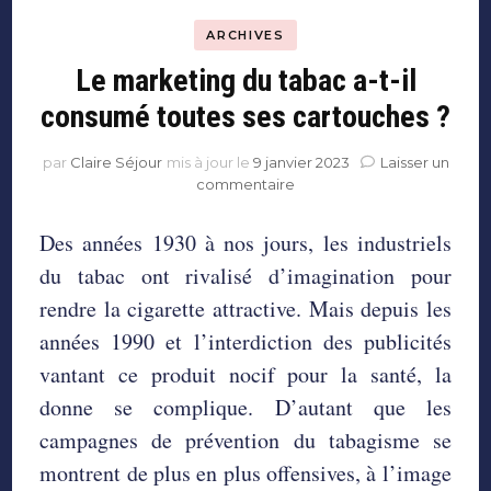
ARCHIVES
Le marketing du tabac a-t-il
consumé toutes ses cartouches ?
par
Claire Séjour
mis à jour le
9 janvier 2023
Laisser un
sur
commentaire
Le
marketing du
Des années 1930 à nos jours, les industriels
tabac
du tabac ont rivalisé d’imagination pour
a-
t-
rendre la cigarette attractive. Mais depuis les
il
années 1990 et l’interdiction des publicités
consumé
toutes
vantant ce produit nocif pour la santé, la
ses
donne se complique. D’autant que les
cartouches ?
campagnes de prévention du tabagisme se
montrent de plus en plus offensives, à l’image