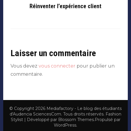
Réinventer l’expérience client
Laisser un commentaire
Vous devez
vous connecter
pour publier un
commentaire.
© Copyright 2026
Mediafactory - Le blog des étudiants
d'Audencia SciencesCom
. Tous droits réservés.
Fashion
Stylist | Développé par
Blossom Themes
.Propulsé par
WordPress
.