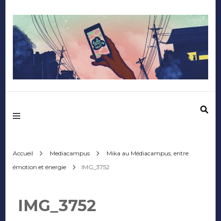
Mediafactory – Le
blog des étudiants
d'Audencia
Accueil
Mediacampus
Mika au Médiacampus, entre
émotion et énergie
IMG_3752
SciencesCom
IMG_3752