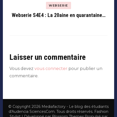
WEBSERIE
Webserie S4E4 : La 20aine en quarantaine…
Laisser un commentaire
Vous devez
vous connecter
pour publier un
commentaire.
© Copyright 2026
Mediafactory - Le blog des étudiants
d'Audencia SciencesCom
. Tous droits réservés.
Fashion
Stylist | Développé par
Blossom Themes
.Propulsé par