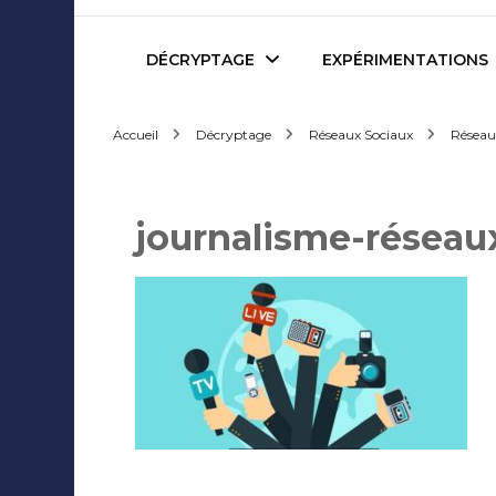
Mediafactory – Le blog d
DÉCRYPTAGE
EXPÉRIMENTATIONS
Accueil
Décryptage
Réseaux Sociaux
Réseaux
Publicité et Marketing
Revues de presse
Journalisme et Médias
Podcasts
journalisme-réseau
Réseaux Sociaux
Blogs
Audiovisuel
Webserie
Evènementiel
WebDoc
Edition et Littérature
Com’quiz
Jeux Vidéo
Créativité