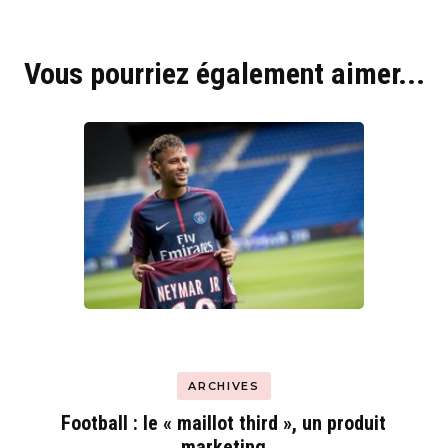
Hyblab
Vous pourriez également aimer...
Hermine social media
ARCHIVES
Football : le « maillot third », un produit
marketing