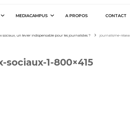
es étudiants d'Audencia Science
MEDIACAMPUS
A PROPOS
CONTACT
 sociaux, un levier indispensable pour les journalistes ?
journalisme-rése
Île de Nantes
Isegoria
x-sociaux-1-800×415
L’IA dans tous ses
News du Campus
états
Entreprises du
Com’Inside
Mediacampus