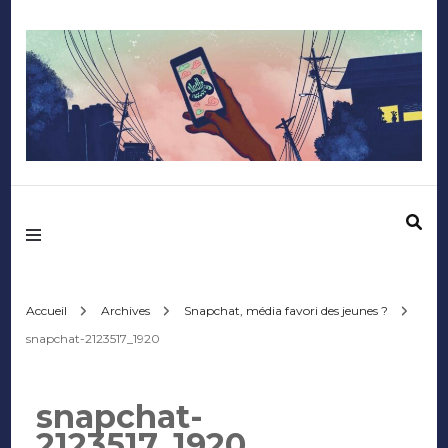
Mediafactory – Le
blog des étudiants
d'Audencia
Accueil
Archives
Snapchat, média favori des jeunes ?
snapchat-2123517_1920
SciencesCom
snapchat-
2123517_1920