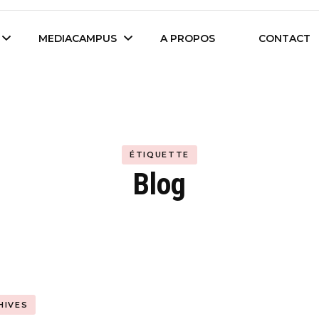
es étudiants d'Audencia Science
MEDIACAMPUS
A PROPOS
CONTACT
Île de Nantes
Isegoria
L’IA dans tous ses
ÉTIQUETTE
News du Campus
états
Blog
Entreprises du
Com’Inside
Mediacampus
HIVES