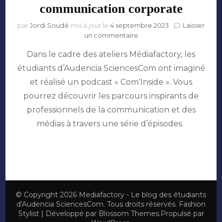
communication corporate
par
Jordi Soudé
mis à jour le
4 septembre 2023
Laisser
sur
un commentaire
Com’Inside
Dans le cadre des ateliers Médiafactory, les
:
directeur
étudiants d’Audencia SciencesCom ont imaginé
conseil
et réalisé un podcast « Com’Inside ». Vous
communication
corporate
pourrez découvrir les parcours inspirants de
professionnels de la communication et des
médias à travers une série d’épisodes.
© Copyright 2026
Mediafactory - Le blog des étudiants
d'Audencia SciencesCom
. Tous droits réservés.
Fashion
Stylist | Développé par
Blossom Themes
.Propulsé par