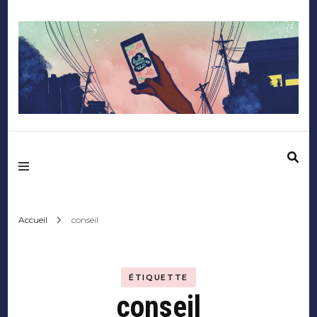
Mediafactory – Le
blog des étudiants
d'Audencia
Accueil
conseil
SciencesCom
ÉTIQUETTE
conseil