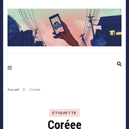
Mediafactory – Le
blog des étudiants
d'Audencia
Accueil
Coréee
SciencesCom
ÉTIQUETTE
Coréee