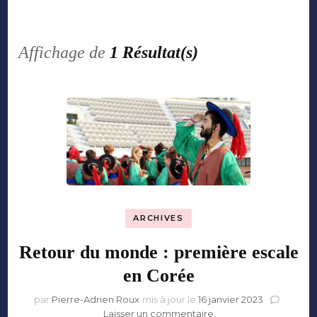
Affichage de
1 Résultat(s)
ARCHIVES
Retour du monde : première escale
en Corée
par
Pierre-Adrien Roux
mis à jour le
16 janvier 2023
sur
Laisser un commentaire