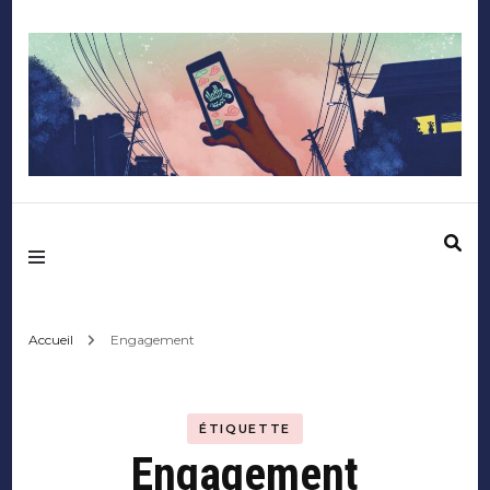
Mediafactory – Le
blog des étudiants
d'Audencia
Accueil
Engagement
SciencesCom
ÉTIQUETTE
Engagement