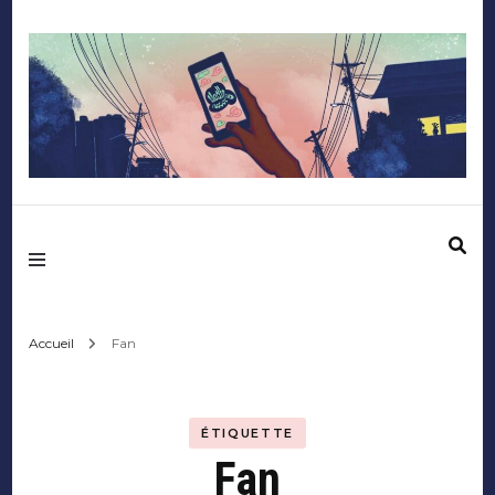
Mediafactory – Le
blog des étudiants
d'Audencia
Accueil
Fan
SciencesCom
ÉTIQUETTE
Fan