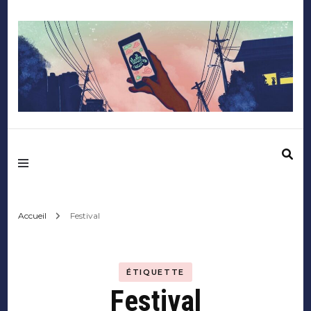
Mediafactory – Le
blog des étudiants
d'Audencia
Accueil
Festival
SciencesCom
ÉTIQUETTE
Festival