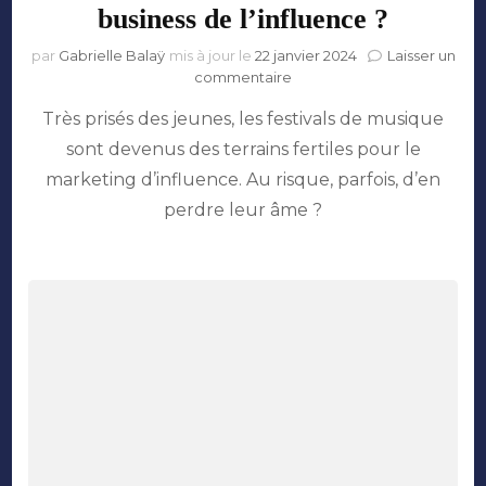
business de l’influence ?
par
Gabrielle Balaÿ
mis à jour le
22 janvier 2024
Laisser un
sur
commentaire
Festivals
Très prisés des jeunes, les festivals de musique
musicaux
:
sont devenus des terrains fertiles pour le
le
marketing d’influence. Au risque, parfois, d’en
nouveau
business
perdre leur âme ?
de
l’influence
?