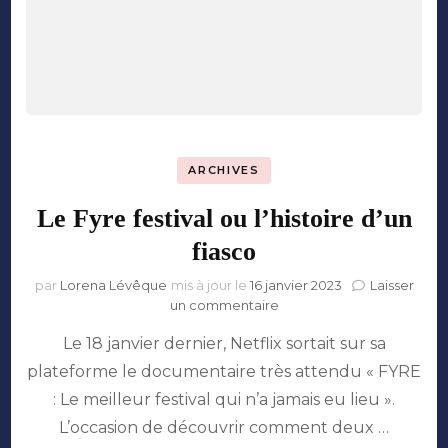
ARCHIVES
Le Fyre festival ou l’histoire d’un
fiasco
par
Lorena Lévêque
mis à jour le
16 janvier 2023
Laisser
sur
un commentaire
Le
Le 18 janvier dernier, Netflix sortait sur sa
Fyre
festival
plateforme le documentaire très attendu « FYRE
ou
: Le meilleur festival qui n’a jamais eu lieu ».
l’histoire
d’un
L’occasion de découvrir comment deux …
fiasco