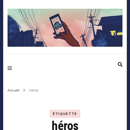
Mediafactory – Le
blog des étudiants
d'Audencia
Accueil
héros
SciencesCom
ÉTIQUETTE
héros