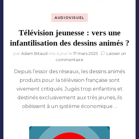
AUDIOVISUEL
Télévision jeunesse : vers une
infantilisation des dessins animés ?
par
Adam Bitaud
mis à jour le
17 mars 2025
Laisser un
sur
commentaire
Télévision
Depuis l’essor des réseaux, les dessins animés
jeunesse
:
produits pour la télévision française sont
vers
vivement critiqués. Jugés trop enfantins et
une
infantilisation
destinés exclusivement aux très jeunes, ils
des
obéissent à un système économique …
dessins
animés
?