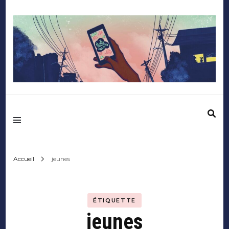
Mediafactory – Le
blog des étudiants
d'Audencia
Accueil
jeunes
SciencesCom
ÉTIQUETTE
jeunes