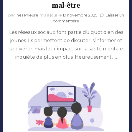
mal-être
par
Ines Prieure
mis à jour le
19 novembre 2025
Laisser un
sur
commentaire
Génération
Les réseaux sociaux font partie du quotidien des
scroll
:
jeunes. Ils permettent de discuter, s’informer et
entre
se divertir, mais leur impact sur la santé mentale
likes
et
inquiète de plus en plus. Heureusement, …
mal-
être