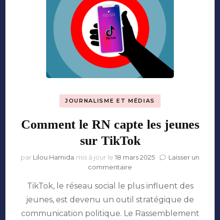
JOURNALISME ET MÉDIAS
Comment le RN capte les jeunes
sur TikTok
par
Lilou Hamida
mis à jour le
18 mars 2025
Laisser un
sur
commentaire
Comment
TikTok, le réseau social le plus influent des
le
RN
jeunes, est devenu un outil stratégique de
capte
communication politique. Le Rassemblement
les