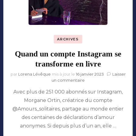
ARCHIVES
Quand un compte Instagram se
transforme en livre
par
Lorena Lévêque
mis à jour le
16 janvier 2023
Laisser
sur
un commentaire
Quand
Avec plus de 251 000 abonnés sur Instagram,
un
compte
Morgane Ortin, créatrice du compte
Instagram
@Amours_solitaires, partage au monde entier
se
transforme
des centaines de déclarations d’amour
en
anonymes. Si depuis plus d’un an, elle …
livre