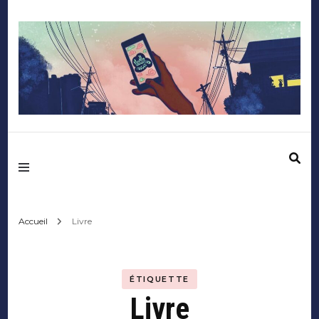
Mediafactory – Le
blog des étudiants
d'Audencia
Accueil
Livre
SciencesCom
ÉTIQUETTE
Livre