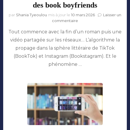
des book boyfriends
par
Shania Tyeoulou
mis à jour le
10 mars 2026
Laisser un
sur
commentaire
Du
Tout commence avec la fin d’un roman puis une
papier
aux
vidéo partagée sur les réseaux… L’algorithme la
réseaux
propage dans la sphère littéraire de TikTok
:
la
(BookTok) et Instagram (Bookstagram). Et le
viralité
phénomène …
des
book
boyfriends