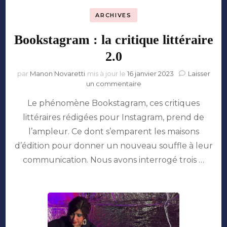
ARCHIVES
Bookstagram : la critique littéraire
2.0
par
Manon Novaretti
mis à jour le
16 janvier 2023
Laisser
sur
un commentaire
Bookstagram
Le phénomène Bookstagram, ces critiques
:
la
littéraires rédigées pour Instagram, prend de
critique
l’ampleur. Ce dont s’emparent les maisons
littéraire
2.0
d’édition pour donner un nouveau souffle à leur
communication. Nous avons interrogé trois …