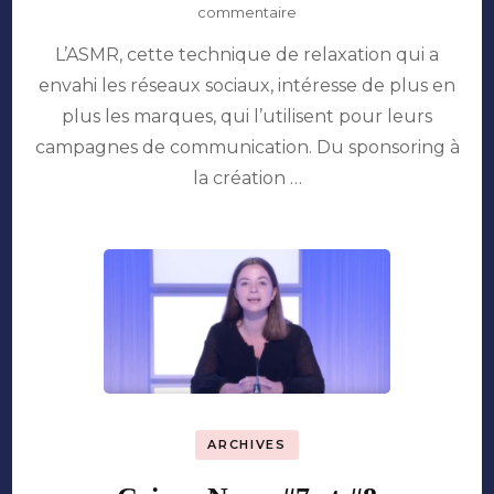
sur
commentaire
Les
L’ASMR, cette technique de relaxation qui a
marques
à
envahi les réseaux sociaux, intéresse de plus en
l’assaut
plus les marques, qui l’utilisent pour leurs
de
l’ASMR
campagnes de communication. Du sponsoring à
la création …
ARCHIVES