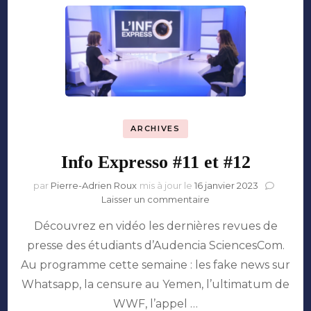
ARCHIVES
Info Expresso #11 et #12
par
Pierre-Adrien Roux
mis à jour le
16 janvier 2023
sur
Laisser un commentaire
Info
Découvrez en vidéo les dernières revues de
Expresso
#11
presse des étudiants d’Audencia SciencesCom.
et
Au programme cette semaine : les fake news sur
#12
Whatsapp, la censure au Yemen, l’ultimatum de
WWF, l’appel …