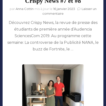
Crispy News #7 et #8
par
Anna Cottin
mis à jour le
16 janvier 2023
Laisser un
sur
commentaire
Crispy
Découvrez Crispy News, la revue de presse des
News
#7
étudiants de première année d’Audencia
et
SciencesCom 2019. Au programme cette
#8
semaine: La controverse de la Publicité NANA, le
buzz de Fortnite, le …