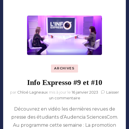
ARCHIVES
Info Expresso #9 et #10
par
Chloé Lagneaux
mis à jour le
16 janvier 2023
Laisser
sur
un commentaire
Info
Découvrez en vidéo les dernières revues de
Expresso
#9
presse des étudiants d’Audencia SciencesCom.
et
Au programme cette semaine : La promotion
#10