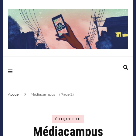
Mediafactory – Le
blog des étudiants
d'Audencia
Accueil
Médiacampus
(Page 2)
SciencesCom
ÉTIQUETTE
Médiacampus