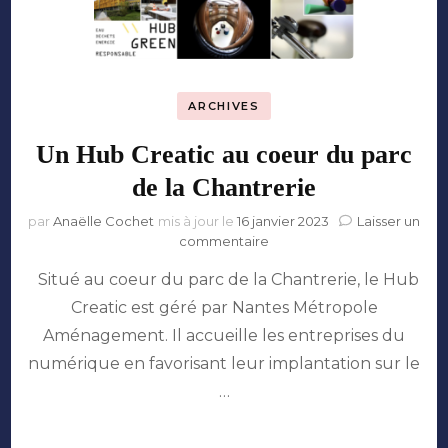
ARCHIVES
Un Hub Creatic au coeur du parc
de la Chantrerie
par
Anaëlle Cochet
mis à jour le
16 janvier 2023
Laisser un
sur
commentaire
Un
Situé au coeur du parc de la Chantrerie, le Hub
Hub
Creatic
Creatic est géré par Nantes Métropole
au
Aménagement. Il accueille les entreprises du
coeur
du
numérique en favorisant leur implantation sur le
parc
…
de
la
Chantrerie