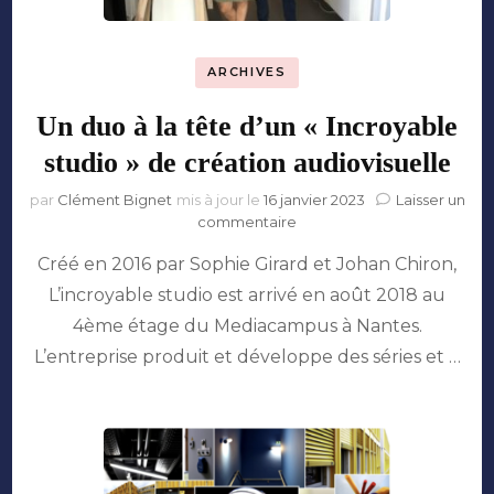
ARCHIVES
Un duo à la tête d’un « Incroyable
studio » de création audiovisuelle
par
Clément Bignet
mis à jour le
16 janvier 2023
Laisser un
sur
commentaire
Un
Créé en 2016 par Sophie Girard et Johan Chiron,
duo
à
L’incroyable studio est arrivé en août 2018 au
la
4ème étage du Mediacampus à Nantes.
tête
d’un
L’entreprise produit et développe des séries et …
« Incroyable
studio »
de
création
audiovisuelle