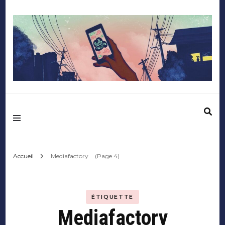
Mediafactory – Le
blog des étudiants
d'Audencia
Accueil
Mediafactory
(Page 4)
SciencesCom
ÉTIQUETTE
Mediafactory