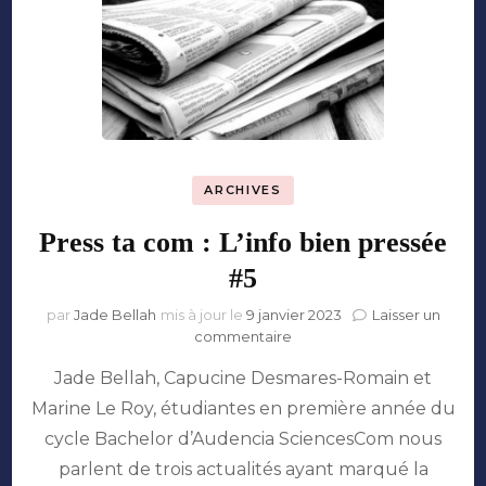
ARCHIVES
Press ta com : L’info bien pressée
#5
par
Jade Bellah
mis à jour le
9 janvier 2023
Laisser un
sur
commentaire
Press
Jade Bellah, Capucine Desmares-Romain et
ta
com
Marine Le Roy, étudiantes en première année du
:
cycle Bachelor d’Audencia SciencesCom nous
L’info
bien
parlent de trois actualités ayant marqué la