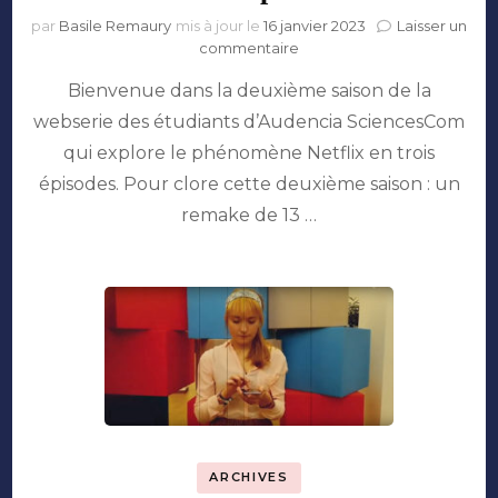
par
Basile Remaury
mis à jour le
16 janvier 2023
Laisser un
sur
commentaire
Webserie
Bienvenue dans la deuxième saison de la
S2E3
:
webserie des étudiants d’Audencia SciencesCom
Accros
qui explore le phénomène Netflix en trois
mais
pas
épisodes. Pour clore cette deuxième saison : un
trop
remake de 13 …
ARCHIVES