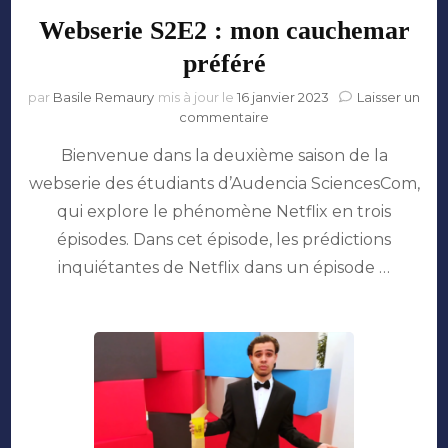
Webserie S2E2 : mon cauchemar
préféré
par
Basile Remaury
mis à jour le
16 janvier 2023
Laisser un
sur
commentaire
Webserie
Bienvenue dans la deuxième saison de la
S2E2
:
webserie des étudiants d’Audencia SciencesCom,
mon
qui explore le phénomène Netflix en trois
cauchemar
préféré
épisodes. Dans cet épisode, les prédictions
inquiétantes de Netflix dans un épisode …