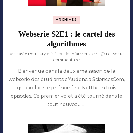
ARCHIVES
Webserie S2E1 : le cartel des
algorithmes
par
Basile Remaury
mis à jour le
16 janvier 2023
Laisser un
sur
commentaire
Webserie
Bienvenue dans la deuxième saison de la
S2E1
:
webserie des étudiants d’Audencia SciencesCom,
le
qui explore le phénomène Netflix en trois
cartel
des
épisodes. Ce premier volet a été tourné dans le
algorithmes
tout nouveau …