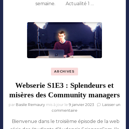
pressée
semaine. Actualité 1 …
#5
ARCHIVES
Webserie S1E3 : Splendeurs et
misères des Community managers
par
Basile Remaury
mis à jour le
9 janvier 2023
Laisser un
sur
commentaire
Webserie
Bienvenue dans le troisième épisode de la web
S1E3
: