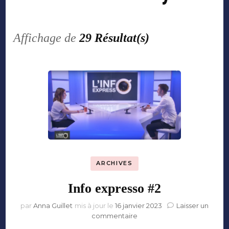
Affichage de
29 Résultat(s)
ARCHIVES
Info expresso #2
par
Anna Guillet
mis à jour le
16 janvier 2023
Laisser un
sur
commentaire
Info