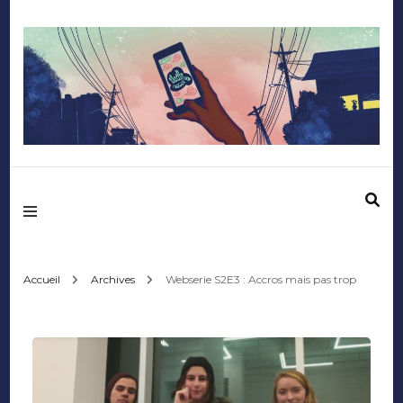
Mediafactory – Le
blog des étudiants
d'Audencia
Accueil
Archives
Webserie S2E3 : Accros mais pas trop
SciencesCom