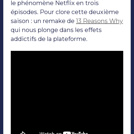
trop
le phénomène Netflix en trois
épisodes. Pour clore cette deuxième
saison : un remake de
13 Reasons Why
qui nous plonge dans les effets
addictifs de la plateforme.