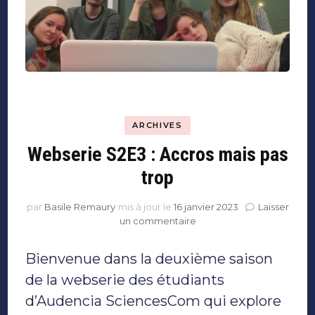
ARCHIVES
Webserie S2E3 : Accros mais pas
trop
par
Basile Remaury
mis à jour le
16 janvier 2023
Laisser
sur
un commentaire
Webserie
S2E3
Bienvenue dans la deuxième saison
:
Accros
de la webserie des étudiants
mais
d’Audencia SciencesCom qui explore
pas