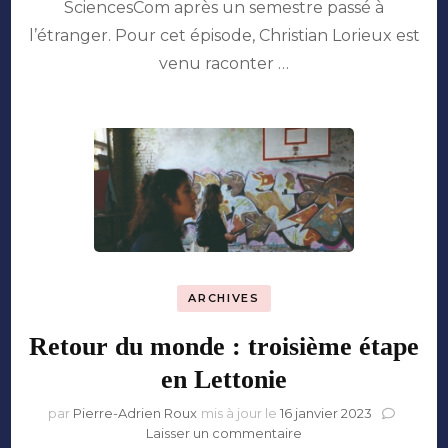
SciencesCom après un semestre passé à
quatrième
halte
l’étranger. Pour cet épisode, Christian Lorieux est
en
venu raconter …
Pologne
ARCHIVES
Retour du monde : troisième étape
en Lettonie
par
Pierre-Adrien Roux
mis à jour le
16 janvier 2023
sur
Laisser un commentaire