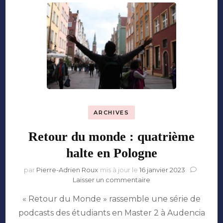
ARCHIVES
Retour du monde : quatrième
halte en Pologne
par
Pierre-Adrien Roux
mis à jour le
16 janvier 2023
sur
Laisser un commentaire
Retour
« Retour du Monde » rassemble une série de
du
monde
podcasts des étudiants en Master 2 à Audencia
: