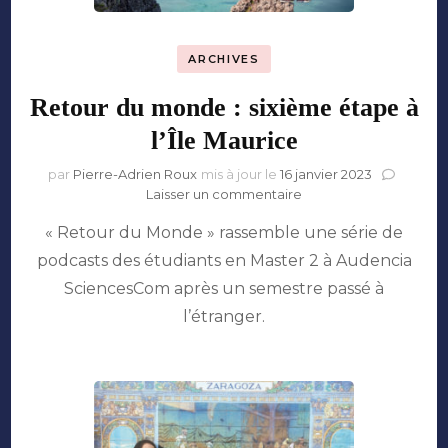
ARCHIVES
Retour du monde : sixième étape à
l’Île Maurice
par
Pierre-Adrien Roux
mis à jour le
16 janvier 2023
sur
Laisser un commentaire
Retour
« Retour du Monde » rassemble une série de
du
monde
podcasts des étudiants en Master 2 à Audencia
:
SciencesCom après un semestre passé à
sixième
étape
l’étranger.
à
l’Île
Maurice