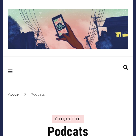
Mediafactory – Le
blog des étudiants
d'Audencia
Accueil
Podcats
SciencesCom
ÉTIQUETTE
Podcats