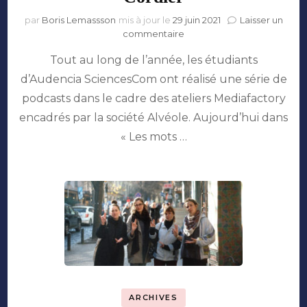
par
Boris Lemassson
mis à jour le
29 juin 2021
Laisser un
sur
commentaire
Être
Tout au long de l’année, les étudiants
community
manager
d’Audencia SciencesCom ont réalisé une série de
sur
podcasts dans le cadre des ateliers Mediafactory
Twitter
:
encadrés par la société Alvéole. Aujourd’hui dans
entretien
« Les mots …
avec
Anaïs
Cordier
ARCHIVES