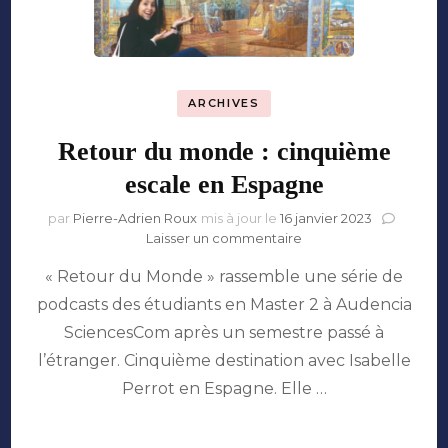
ARCHIVES
Retour du monde : cinquième
escale en Espagne
par
Pierre-Adrien Roux
mis à jour le
16 janvier 2023
sur
Laisser un commentaire
Retour
« Retour du Monde » rassemble une série de
du
monde
podcasts des étudiants en Master 2 à Audencia
:
SciencesCom après un semestre passé à
cinquième
escale
l’étranger. Cinquième destination avec Isabelle
en
Perrot en Espagne. Elle …
Espagne