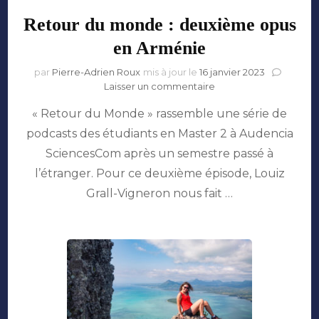
Retour du monde : deuxième opus
en Arménie
par
Pierre-Adrien Roux
mis à jour le
16 janvier 2023
sur
Laisser un commentaire
Retour
« Retour du Monde » rassemble une série de
du
monde
podcasts des étudiants en Master 2 à Audencia
:
SciencesCom après un semestre passé à
deuxième
opus
l’étranger. Pour ce deuxième épisode, Louiz
en
Grall-Vigneron nous fait …
Arménie