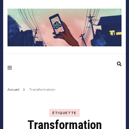
Mediafactory – Le
blog des étudiants
d'Audencia
Accueil
Transformation
SciencesCom
ÉTIQUETTE
Transformation