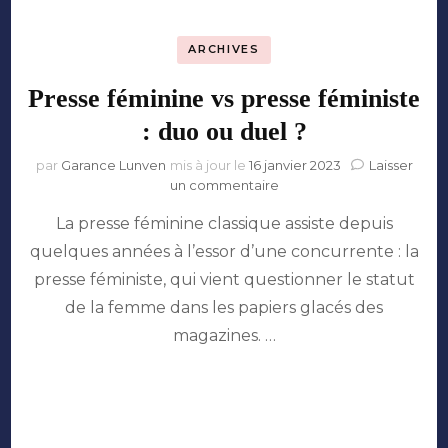
ARCHIVES
Presse féminine vs presse féministe
: duo ou duel ?
par
Garance Lunven
mis à jour le
16 janvier 2023
Laisser
sur
un commentaire
Presse
La presse féminine classique assiste depuis
féminine
vs
quelques années à l’essor d’une concurrente : la
presse
presse féministe, qui vient questionner le statut
féministe
:
de la femme dans les papiers glacés des
duo
magazines. …
ou
duel
?