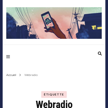
Mediafactory – Le
blog des étudiants
d'Audencia
Accueil
Webradio
SciencesCom
ÉTIQUETTE
Webradio