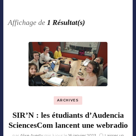
Affichage de
1 Résultat(s)
ARCHIVES
SIR’N : les étudiants d’Audencia
SciencesCom lancent une webradio
par
Alixe Averty
mis à jour le
16 janvier 2023
Laisser un