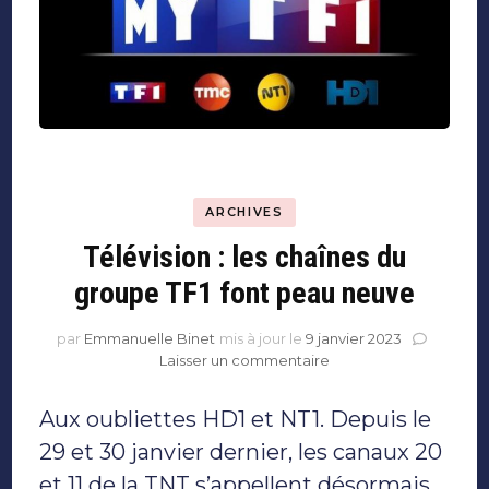
ARCHIVES
Télévision : les chaînes du
groupe TF1 font peau neuve
par
Emmanuelle Binet
mis à jour le
9 janvier 2023
sur
Laisser un commentaire
Télévision
:
Aux oubliettes HD1 et NT1. Depuis le
les
chaînes
29 et 30 janvier dernier, les canaux 20
du
et 11 de la TNT s’appellent désormais