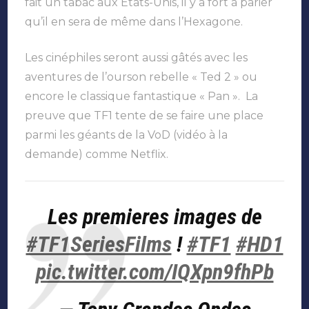
fait un tabac aux Etats-Unis, il y a fort à parier
qu’il en sera de même dans l’Hexagone.
Les cinéphiles seront aussi gâtés avec les
aventures de l’ourson rebelle « Ted 2 » ou
encore le classique fantastique « Pan ». La
preuve que TF1 tente de se faire une place
parmi les géants de la VoD (vidéo à la
demande) comme Netflix.
Les premieres images de
#TF1SeriesFilms
!
#TF1
#HD1
pic.twitter.com/IQXpn9fhPb