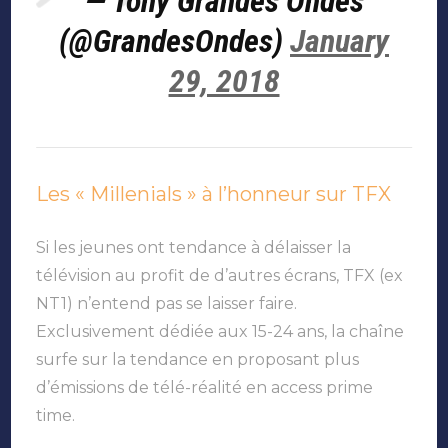
— Tony Grandes Ondes
(@GrandesOndes)
January
29, 2018
Les « Millenials » à l’honneur sur TFX
Si les jeunes ont tendance à délaisser la
télévision au profit de d’autres écrans, TFX (ex
NT1) n’entend pas se laisser faire.
Exclusivement dédiée aux 15-24 ans, la chaîne
surfe sur la tendance en proposant plus
d’émissions de télé-réalité en access prime
time.