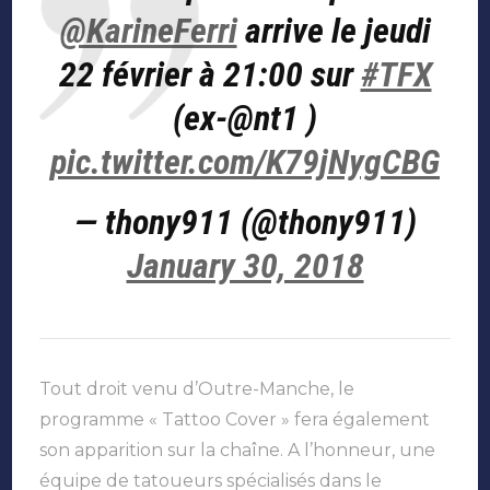
@KarineFerri
arrive le jeudi
22 février à 21:00 sur
#TFX
(ex-@nt1 )
pic.twitter.com/K79jNygCBG
— thony911 (@thony911)
January 30, 2018
Tout droit venu d’Outre-Manche, le
programme « Tattoo Cover » fera également
son apparition sur la chaîne. A l’honneur, une
équipe de tatoueurs spécialisés dans le