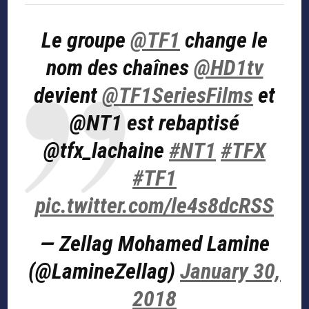
Le groupe
@TF1
change le
nom des chaînes
@HD1tv
devient
@TF1SeriesFilms
et
@NT1 est rebaptisé
@tfx_lachaine
#NT1
#TFX
#TF1
pic.twitter.com/le4s8dcRSS
— Zellag Mohamed Lamine
(@LamineZellag)
January 30,
2018