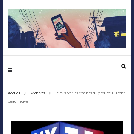
Mediafactory – Le
blog des étudiants
d'Audencia
Accueil
Archives
Télévision : les chaînes du groupe TF1 font
peau neuve
SciencesCom