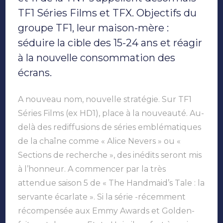
groupe
TF1
TF1 Séries Films et TFX. Objectifs du
font
groupe TF1, leur maison-mère :
peau
neuve
séduire la cible des 15-24 ans et réagir
à la nouvelle consommation des
écrans.
A nouveau nom, nouvelle stratégie. Sur TF1
Séries Films (ex HD1), place à la nouveauté. Au-
delà des rediffusions de séries emblématiques
de la chaîne comme « Alice Nevers » ou «
Sections de recherche », des inédits seront mis
à l’honneur. A commencer par la très
attendue saison 5 de « The Handmaid’s Tale : la
servante écarlate ». Si la série -récemment
récompensée aux Emmy Awards et Golden-