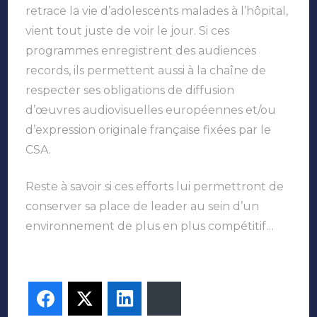
retrace la vie d’adolescents malades à l’hôpital,
vient tout juste de voir le jour. Si ces
programmes enregistrent des audiences
records, ils permettent aussi à la chaîne de
respecter ses obligations de diffusion
d’œuvres audiovisuelles européennes et/ou
d’expression originale française fixées par le
CSA.
Reste à savoir si ces efforts lui permettront de
conserver sa place de leader au sein d’un
environnement de plus en plus compétitif…
Facebook
Twitter
LinkedIn
Bluesky