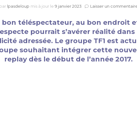
par
lpasdeloup
mis à jour le
9 janvier 2023
Laisser un commentair
u bon téléspectateur, au bon endroit 
especte pourrait s’avérer réalité dans
licité adressée. Le groupe TF1 est ac
roupe souhaitant intégrer cette nouvel
replay dès le début de l’année 2017.
e à adapter la publicité en fonction de la
foyers des téléspectateurs.