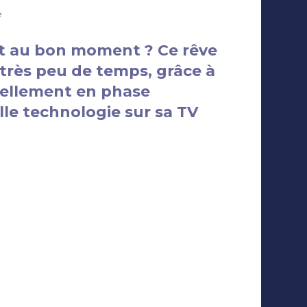
sur
e
TF1
se
et au bon moment ? Ce rêve
lance
 très peu de temps, grâce à
à
la
tuellement en phase
conquête
le technologie sur sa TV
de
la
« publicité
adressée »
 localisation géographique des