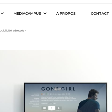
es étudiants d'Audencia Science
MEDIACAMPUS
A PROPOS
CONTACT
publicité adressée »
Île de Nantes
Isegoria
L’IA dans tous ses
News du Campus
états
Entreprises du
Com’Inside
Mediacampus