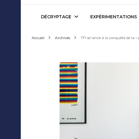
Mediafactory – Le blog d
DÉCRYPTAGE
EXPÉRIMENTATIONS
Accueil
Archives
TF1 se lance à la conquête de la « 
Publicité et Marketing
Revues de presse
Journalisme et Médias
Podcasts
Réseaux Sociaux
Blogs
Audiovisuel
Webserie
Evènementiel
WebDoc
Edition et Littérature
Com’quiz
Jeux Vidéo
Créativité