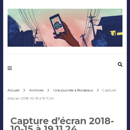
Mediafactory – Le
blog des étudiants
d'Audencia
Accueil
Archives
Une journée à Bordeaux
Capture
d’écran 2018-10-15 à 19.11.24
SciencesCom
Capture d’écran 2018-
10-15 à 19.11.24