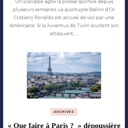
Un scandale agite la presse sportive depuis
sponsoring
sportif
plusieurs semaines. Le quintuple Ballon d’Or
face
Cristiano Ronaldo est accusé de viol par une
aux
scandales
Américaine. Si la Juventus de Turin soutient son
attaquant, …
ARCHIVES
« Que faire à Paris ? » dépoussière