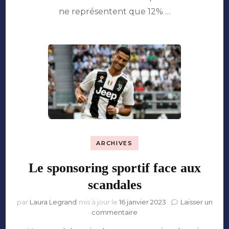
dans
ne représentent que 12% …
leur
bulle
ARCHIVES
Le sponsoring sportif face aux
scandales
par
Laura Legrand
mis à jour le
16 janvier 2023
Laisser un
sur
commentaire
Le