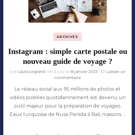
ARCHIVES
Instagram : simple carte postale ou
nouveau guide de voyage ?
par
Laura Legrand
mis à jour le
16 janvier 2023
Laisser un
sur
commentaire
Instagram
Le réseau social aux 95 millions de photos et
:
simple
vidéos postées quotidiennement est devenu un
carte
outil majeur pour la préparation de voyages.
postale
ou
Eaux turquoise de Nusa Penida à Bali, maisons …
nouveau
guide
de