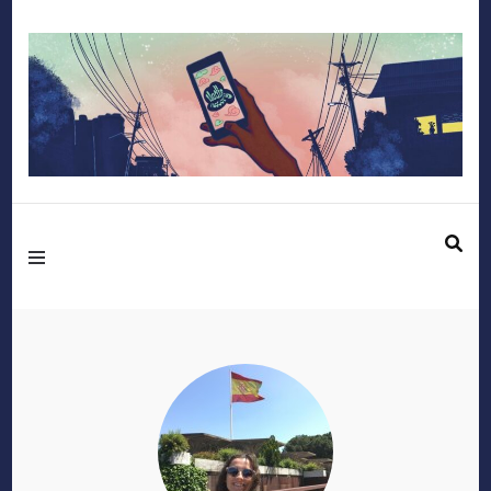
Mediafactory – Le
blog des étudiants
d'Audencia
SciencesCom