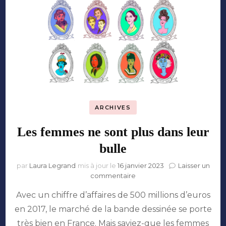
voyage
?
ARCHIVES
Les femmes ne sont plus dans leur
bulle
par
Laura Legrand
mis à jour le
16 janvier 2023
Laisser un
sur
commentaire
Les
Avec un chiffre d’affaires de 500 millions d’euros
femmes
ne
en 2017, le marché de la bande dessinée se porte
sont
très bien en France. Mais saviez-que les femmes
plus