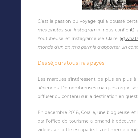
C’est la passion du voyage qui a poussé certai
mes photos sur Instagram
», nous confie
@li
Youtubeuse et Instagrameuse Claire (
@whats_
monde d’un an m’a permis d’apporter un co
Des séjours tous frais payés
Les marques s’intéressent de plus en plus à c
aériennes. De nombreuses marques organisent d
diffuser du contenu sur la destination en quest
En décembre 2018, Coralie, une blogueuse et 
par l’office de tourisme allemand à découvrir
vidéos sur cette escapade. Ils ont même bénéfic