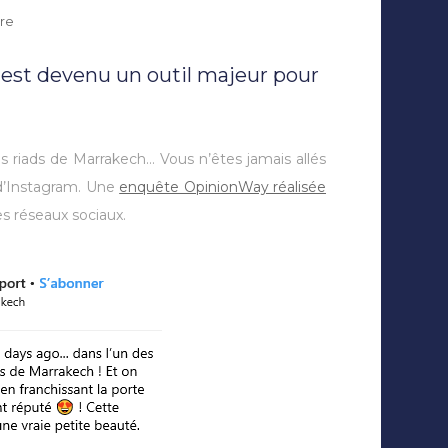
sur
re
Instagram
:
 est devenu un outil majeur pour
simple
carte
postale
ou
s riads de Marrakech… Vous n’êtes jamais allés
nouveau
guide
r d’Instagram. Une
enquête OpinionWay réalisée
de
s réseaux sociaux.
voyage
?