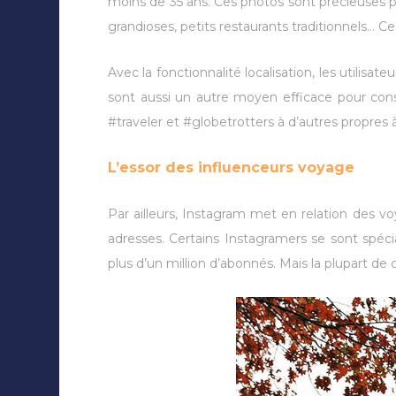
moins de 35 ans. Ces photos sont précieuses po
grandioses, petits restaurants traditionnels… 
Avec la fonctionnalité localisation, les utilisa
sont aussi un autre moyen efficace pour constr
#traveler et #globetrotters à d’autres propres 
L’essor des influenceurs voyage
Par ailleurs, Instagram met en relation des v
adresses. Certains Instagramers se sont spé
plus d’un million d’abonnés. Mais la plupart d