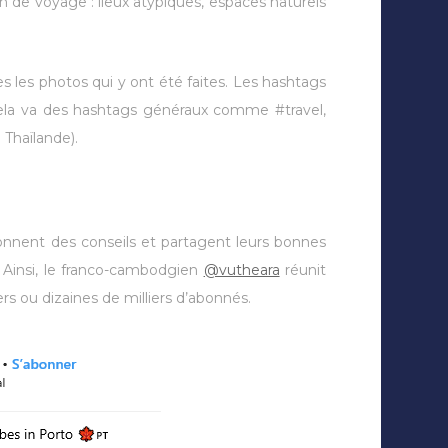
n de voyage : lieux atypiques, espaces naturels
tes les photos qui y ont été faites. Les hashtags
s. Cela va des hashtags généraux comme #travel,
 Thaïlande).
donnent des conseils et partagent leurs bonnes
 Ainsi, le franco-cambodgien
@vutheara
réunit
rs ou dizaines de milliers d’abonnés.