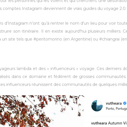
ur les personnes qui les voient et qui cherchent une destinatio
Ces comptes Instagram deviennent de vrais guides du voyage 2.0.
teurs d’Instagram n’ont qu’à rentrer le nom d’un lieu pour voir tou
uire son itinéraire. Il en existe aujourd’hui plusieurs millier
à un site tels que #peritomorino (en Argentine) ou #chiangrai (en
oyageurs lambda et des « influenceurs » voyage. Ces derniers 
cialisés dans ce domaine et fédèrent de grosses communautés.
e ces influenceurs réunissent des communautés de quelques millie