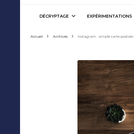
Mediafactory – Le blog d
DÉCRYPTAGE
EXPÉRIMENTATIONS
Accueil
Archives
Instagram : simple carte postal
Publicité et Marketing
Revues de presse
Journalisme et Médias
Podcasts
Réseaux Sociaux
Blogs
Audiovisuel
Webserie
Evènementiel
WebDoc
Edition et Littérature
Com’quiz
Jeux Vidéo
Créativité