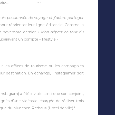
suis passionnée de voyage et j’adore partager
pour réorienter leur ligne éditoriale. Comme la
en novembre dernier. «
Mon départ en tour du
 auparavant un compte « lifestyle ».
pour les offices de tourisme ou les compagnies
ur destination. En échange, l’Instagramer doit
nstagram) a été invitée, ainsi que son conjoint,
gnés d’une vidéaste, chargée de réaliser trois
hèque du Munchen Rathaus (Hôtel de ville) !