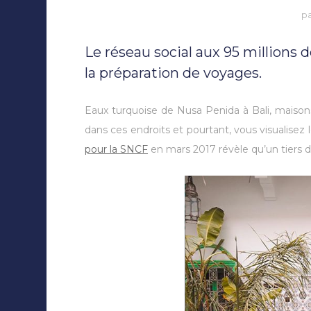
p
Le réseau social aux 95 millions
la préparation de voyages.
Eaux turquoise de Nusa Penida à Bali, maisons
dans ces endroits et pourtant, vous visualisez
pour la SNCF
en mars 2017 révèle qu’un tiers d