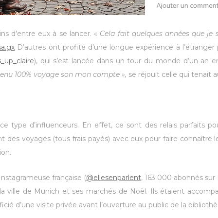
ns d’entre eux à se lancer. «
Cela fait quelques années que je 
sa.gx
D’autres ont profité d’une longue expérience à l’étranger 
up_claire
), qui s’est lancée dans un tour du monde d’un an 
ntenu 100% voyage son mon compte »,
se réjouit celle qui tenait
e type d’influenceurs. En effet, ce sont des relais parfaits 
es voyages (tous frais payés) avec eux pour faire connaître le
ion.
Instagrameuse française (
@ellesenparlent
, 163 000 abonnés sur I
 la ville de Munich et ses marchés de Noël. Ils étaient accompa
ié d’une visite privée avant l’ouverture au public de la bibliot