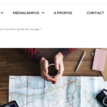
es étudiants d'Audencia Science
MEDIACAMPUS
A PROPOS
CONTACT
e ou nouveau guide de voyage ?
Île de Nantes
Isegoria
L’IA dans tous ses
News du Campus
états
Entreprises du
Com’Inside
Mediacampus