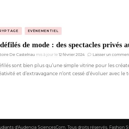
Hyblab
Hermine social media
RYPTAGE
EVÈNEMENTIEL
défilés de mode : des spectacles privés 
toire De Castelnau
mis à jour le
12 février 2024
Laisser un commen
éfilés sont bien plus qu’une simple vitrine pour les cr
éativité et d’extravagance n’ont cessé d’évoluer avec le
tudiants d'Audencia SciencesCom
. Tous droits réservés.
Fashion S