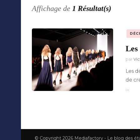
Affichage de
1 Résultat(s)
Collaborations
DÉC
Les 
par
Vic
Les d
de cr
…
© Copyright 2026
Mediafactory - Le blog des é