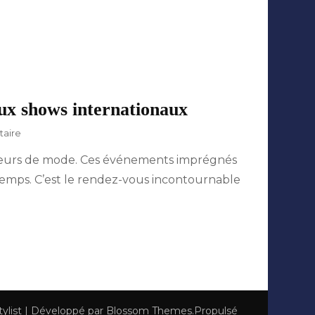
aux shows internationaux
sur
taire
Les
éateurs de mode. Ces événements imprégnés
défilés
de
 temps. C’est le rendez-vous incontournable
mode
:
des
spectacles
privés
aux
shows
internationaux
tylist | Développé par
Blossom Themes
.Propulsé