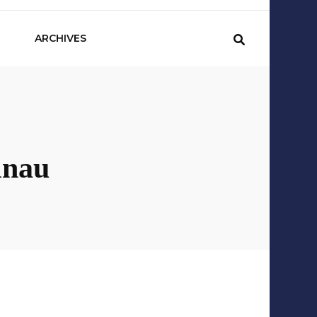
sCom
ARCHIVES
lnau