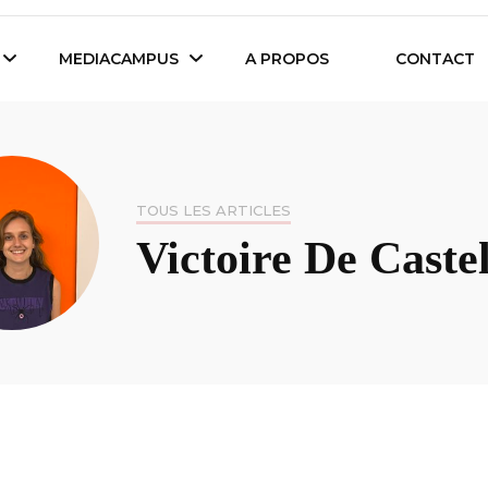
es étudiants d'Audencia Science
MEDIACAMPUS
A PROPOS
CONTACT
Île de Nantes
Isegoria
TOUS LES ARTICLES
L’IA dans tous ses
Victoire De Caste
News du Campus
états
Entreprises du
Com’Inside
Mediacampus