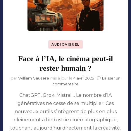
AUDIOVISUEL
Face à l’IA, le cinéma peut-il
rester humain ?
par
William Gauzere
mis à jour le
4 avril 2025
Laisser un
sur
commentaire
Face
ChatGPT, Grok, Mistral… Le nombre d’IA
à
l’IA,
génératives ne cesse de se multiplier. Ces
le
nouveaux outils s’intègrent de plus en plus
cinéma
peut-
pleinement à l’industrie cinématographique,
il
touchant aujourd’hui directement la créativité.
rester