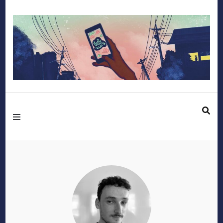
Mediafactory – Le
blog des étudiants
d'Audencia
SciencesCom