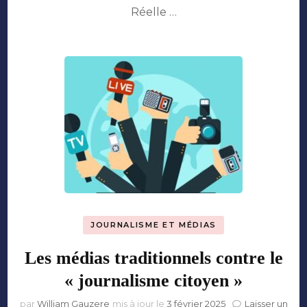
Réelle …
humain
?
JOURNALISME ET MÉDIAS
Les médias traditionnels contre le
« journalisme citoyen »
par
William Gauzere
mis à jour le
3 février 2025
Laisser un