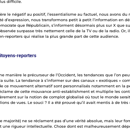
us difficile.
re le négatif au positif, l’essentialisme au factuel, nous avons du m
té d’expression, nous transformons petit à petit l’information en d
émocrate que Républicain, s’informent désormais plus sur X que su
observée surpasse très nettement celle de la TV ou de la radio. Or, i
n-reporters qui réalise la plus grande part de cette audience.
citoyens-reporters
ne manière le précurseur de l’Occident, les tendances que l’on peu
la suite. La tendance à s’informer sur des canaux « exotiques » co
 de ce mouvement alternatif sont personnalisés notamment en la p
éclame de cette mouvance anti-establishment et multiplie les cont
lièrement sur la notion de complot globalisé où tout le monde serait
ions de vues. Le souci ? Il a été prouvé qu’il avait mentis à de trè
e majorité) ne se réclament pas d’une vérité absolue, mais leur for
t une rigueur intellectuelle. Chose dont est malheureusement dépo