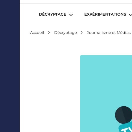
Mediafactory – Le blog des étudiants d'Audencia Sc
DÉCRYPTAGE
EXPÉRIMENTATIONS
Accueil
Décryptage
Journalisme et Médias
Publicité et Marketing
Revues de presse
Journalisme et Médias
Podcasts
Réseaux Sociaux
Blogs
Audiovisuel
Webserie
Evènementiel
WebDoc
Edition et Littérature
Com’quiz
Jeux Vidéo
Créativité
Collaborations