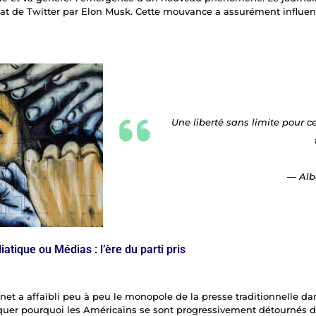
achat de Twitter par Elon Musk. Cette mouvance a assurément influenc
Une liberté sans limite pour c
—
Alb
tique ou Médias : l’ère du parti pris
et a affaibli peu à peu le monopole de la presse traditionnelle dan
liquer pourquoi les Américains se sont progressivement détournés 