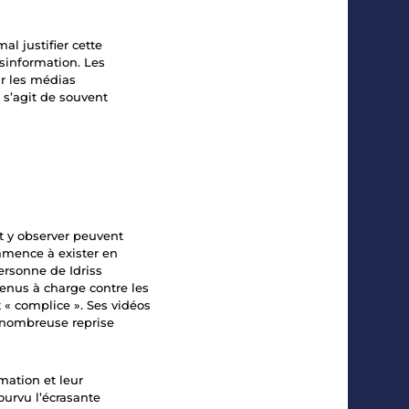
al justifier cette
ésinformation. Les
r les médias
l s’agit de souvent
t y observer peuvent
mmence à exister en
ersonne de Idriss
enus à charge contre les
 « complice ». Ses vidéos
s nombreuse reprise
mation et leur
urvu l’écrasante