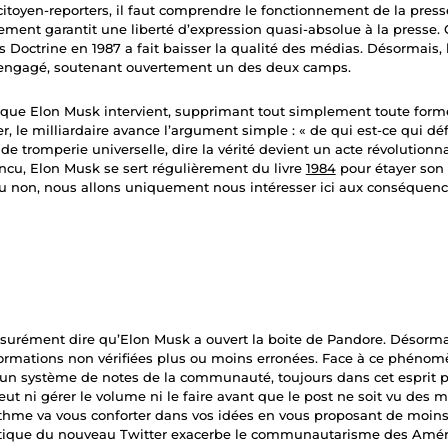
s citoyen-reporters, il faut comprendre le fonctionnement de la pre
nt garantit une liberté d’expression quasi-absolue à la presse. Ce
 Doctrine en 1987 a fait baisser la qualité des médias. Désormais, 
t engagé, soutenant ouvertement un des deux camps.
n que Elon Musk intervient, supprimant tout simplement toute form
er, le milliardaire avance l’argument simple : « de qui est-ce qui défi
de tromperie universelle, dire la vérité devient un acte révolutionnai
incu, Elon Musk se sert régulièrement du livre
1984
pour étayer son 
u non, nous allons uniquement nous intéresser ici aux conséquence
surément dire qu’Elon Musk a ouvert la boite de Pandore. Désorma
formations non vérifiées plus ou moins erronées. Face à ce phénom
’un système de notes de la communauté, toujours dans cet esprit pa
t ni gérer le volume ni le faire avant que le post ne soit vu des mil
rithme va vous conforter dans vos idées en vous proposant de moi
ristique du nouveau Twitter exacerbe le communautarisme des Améri