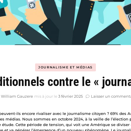
Hyblab
Hermine social media
JOURNALISME ET MÉDIAS
itionnels contre le « journ
r
William Gauzere
mis à jour le
3 février 2025
Laisser un comment
peuvent-ils encore rivaliser avec le journalisme citoyen ? 69% des 
les médias. Nous sommes en octobre 2024, à la veille de l’élection 
 étude. Cette période de tension, qui voit une Amérique se diviser e
ique et va générer l’émergence d’un nouveau phénomène. Le journa