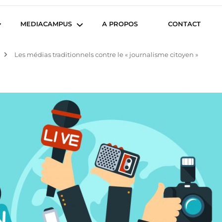
iencesCom
MEDIACAMPUS
A PROPOS
CONTACT
Les médias traditionnels contre le « journalisme citoyen »
Île de Nantes
Isegoria
L’IA dans tous ses états
News du Campus
Com’Inside
Entreprises du
Mediacampus