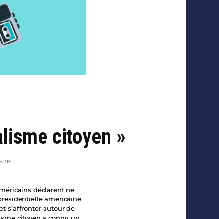
alisme citoyen »
aire
Américains déclarent ne
présidentielle américaine
t s’affronter autour de
lisme citoyen a connu un