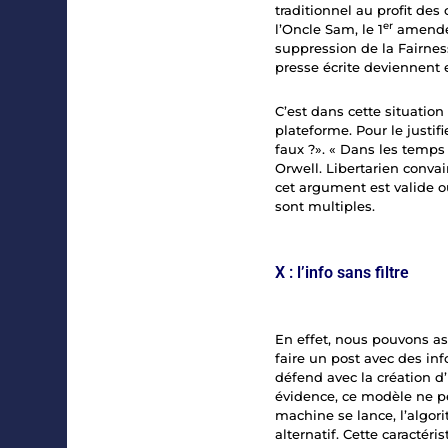
traditionnel au profit de
er
l’Oncle Sam, le 1
amendeme
suppression de la Fairness
presse écrite deviennen
C’est dans cette situatio
plateforme. Pour le justifi
faux ?». « Dans les temps 
Orwell. Libertarien conva
cet argument est valide o
sont multiples.
X : l’info sans filtre
En effet, nous pouvons as
faire un post avec des in
défend avec la création d
évidence, ce modèle ne peu
machine se lance, l’algo
alternatif. Cette caracté