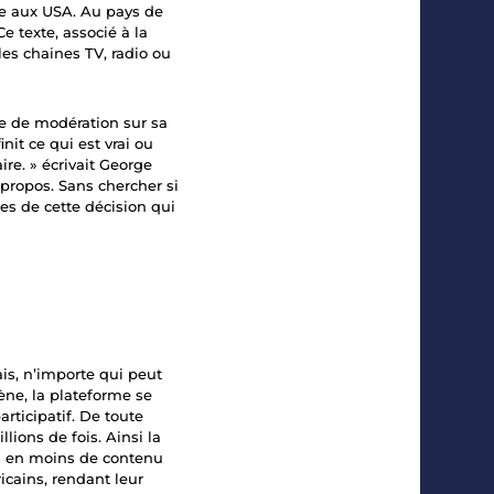
sse aux USA. Au pays de
 texte, associé à la
les chaines TV, radio ou
e de modération sur sa
nit ce qui est vrai ou
re. » écrivait
George
propos. Sans chercher si
s de cette décision qui
is, n’importe qui peut
ène, la plateforme se
rticipatif. De toute
lions de fois. Ainsi la
ns en moins de contenu
cains, rendant leur